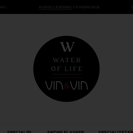
99,-
HURTIG LEVERING
1-3 HVERDAGE
SPECIALØL
ANDRE FLASKER
SPECIALITETE