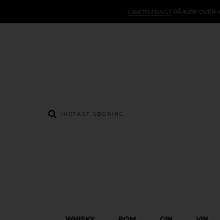
GRATIS FRAGT
PÅ KØB OVER 4
WHISKY
ROM
GIN
VIN