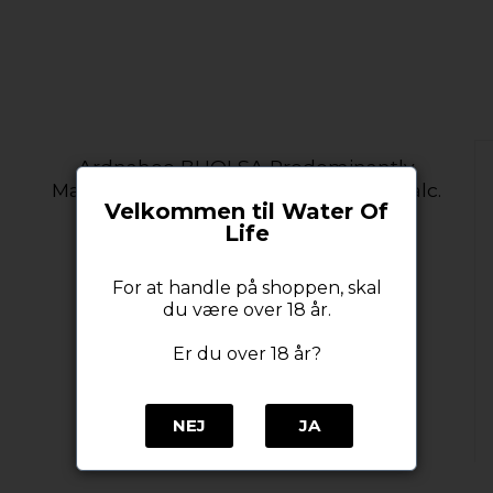
Ardnahoe BHOLSA Predominantly
Matured in Oloroso Sherry Cask 50% alc.
Velkommen til Water Of
70 cl
Life
Ardnahoe
For at handle på shoppen, skal
du være over 18 år.
Er du over 18 år?
NEJ
JA