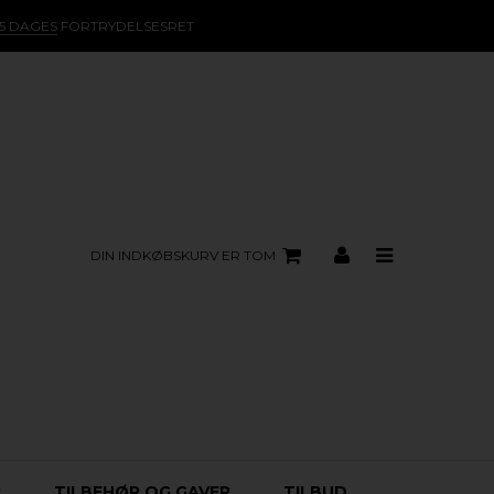
15 DAGES
FORTRYDELSESRET
DIN INDKØBSKURV ER TOM
R
TILBEHØR OG GAVER
TILBUD