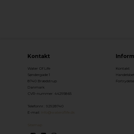
Kontakt
Inform
Water Of Life
Kontakt
Søndergade 1
Handelsbet
8740 Brædstrup
Fortrydels
Danmark
CVR-nummer
:
44295865
Telefonnr.
:
92928740
E-mail
:
Info@wateroflife.dk
Sitemap