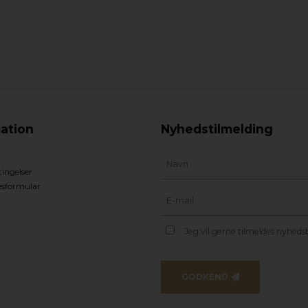
ation
Nyhedstilmelding
ingelser
esformular
Jeg vil gerne tilmeldes nyhed
GODKEND