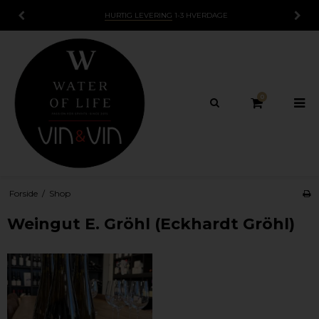
HURTIG LEVERING
1-3 HVERDAGE
0
Forside
/
Shop
Weingut E. Gröhl (Eckhardt Gröhl)