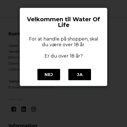
Velkommen til Water Of
Life
Kontakt
For at handle på shoppen, skal
du være over 18 år.
Water Of Life
Søndergade 1
Er du over 18 år?
8740 Brædstrup
Danmark
CVR-nummer
:
44295865
NEJ
JA
Telefonnr.
:
92928740
E-mail
:
Info@wateroflife.dk
Sitemap
Information