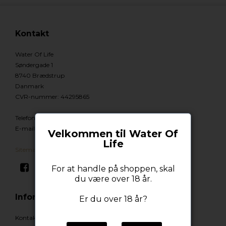
Kontakt
Water Of Life
Søndergade 1
8740 Brædstrup
Danmark
CVR-nummer
:
44295865
Telefonnr.
:
92928740
E-mail
:
Info@wateroflife.dk
Velkommen til Water Of
Life
Sitemap
For at handle på shoppen, skal
du være over 18 år.
Information
Er du over 18 år?
Kontakt