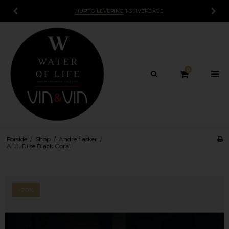
HURTIG LEVERING
1-3 HVERDAGE
0
Forside
/
Shop
/
Andre flasker
/
A. H. Riise Black Coral
-20%