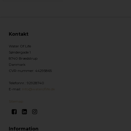
Kontakt
Water Of Life
Søndergade 1
8740 Brædstrup
Danmark
CVR-nummer
:
44295865
Telefonnr.
:
92928740
E-mail
:
Info@wateroflife.dk
Sitemap
Information