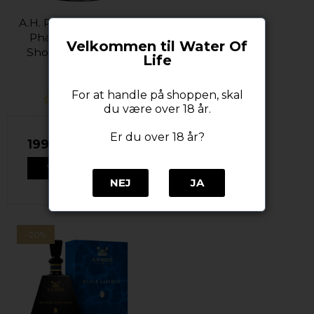
A.H. Riise/Old St. Croix
Pharmacy Lakrids
Velkommen til Water Of
Shot 18% alc. 70 cl.
Life
A. H. Riise
For at handle på shoppen, skal
du være over 18 år.
Er du over 18 år?
199,00 DKK
VIS PRODUKT
NEJ
JA
-20%