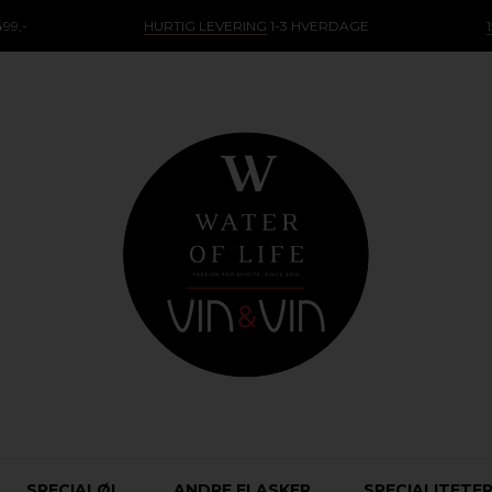
99,-
HURTIG LEVERING
1-3 HVERDAGE
SPECIALØL
ANDRE FLASKER
SPECIALITETE