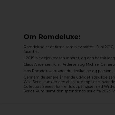
Om Romdeluxe:
Romdeluxe er et firma som blev stiftet i Juni 2016
facetter.
I 2019 blev ejerkredsen ændret, og den består idag
Claus Andersen, Kim Pedersen og Michael Ginneru
Hos Romdeluxe møder du dedikation og passion. Ejer
Gennem de senere år har de udviklet adskillige s
Wild Series rum, er den absolutte top serie, hvor d
Collectors Series Rum er fuldt på højde med Wild-s
Series Rum, samt den spændende serie fra 2023, Vi