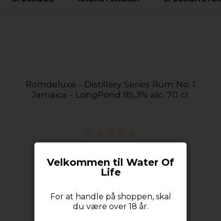
Romdeluxe - Distillery Series Rum No. 1
Jamaica - LongPond 85,3% alc. 70 cl.
Velkommen til Water Of
Life
For at handle på shoppen, skal
du være over 18 år.