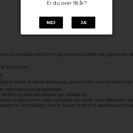
Er du over 18 år?
NEJ
JA
, som et hobbyprojekt for nogle rom entusiaster der gerne ville
 af 3 personer:
p.
ne elsker at nørde spiritus og specielt rom, som er deres helt 
erier med egne romaptapninger.
e ældste og vildeste aftapninger dukker op.
erien i kvalitet, men alder og styrke kan godt være lidt lavere.
kingerne i Kystlandet, som er blevet til som et samarbejde med 