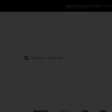
GRATIS FRAGT
PÅ KØB OVER 4
WHISKY
ROM
GIN
VIN