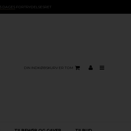
15 DAGES
FORTRYDELSESRET
DIN INDKØBSKURV ER TOM
R
TILBEHØR OG GAVER
TILBUD