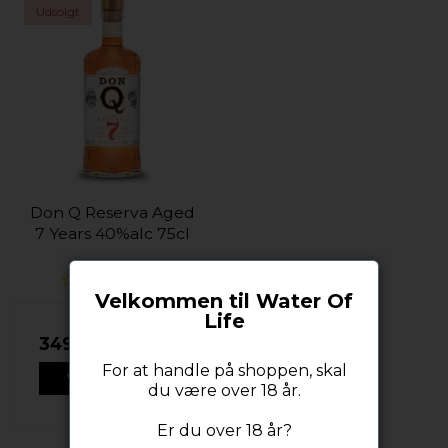
Udsolgt
Don Q Reserva Aged
7 Years 40%alc 75cl
Velkommen til Water Of
Life
349,00 DKK
For at handle på shoppen, skal
VIS PRODUKT
du være over 18 år.
Er du over 18 år?