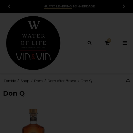
HURTIG LEVERING
1-3 HVERDAGE
0
Forside
/
Shop
/
Rom
/
Rom efter Brand
/
Don Q
Don Q