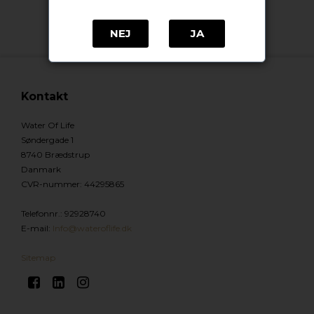
NEJ
JA
Kontakt
Water Of Life
Søndergade 1
8740 Brædstrup
Danmark
CVR-nummer
:
44295865
Telefonnr.
:
92928740
E-mail
:
Info@wateroflife.dk
Sitemap