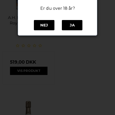
Er du over 18 år?
A.H. Riise XO Haakon
Royal Reserve 42%
NEJ
JA
alc. 70cl.
A. H. Riise
519,00 DKK
VIS PRODUKT