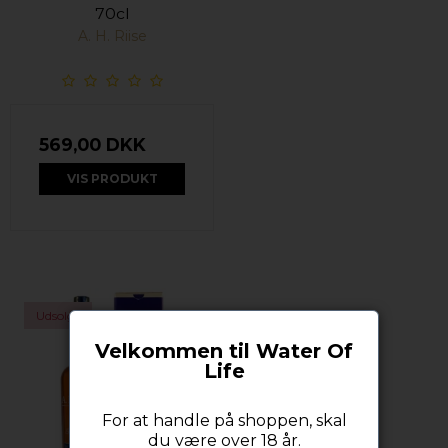
70cl
A. H. Riise
569,00 DKK
VIS PRODUKT
Udsolgt
Velkommen til Water Of
Life
For at handle på shoppen, skal
du være over 18 år.