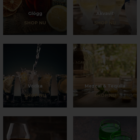
Glögg
Akvavit
SHOP NU
SHOP NU
Vodka
Mezcal & Tequila
SHOP NU
SHOP NU