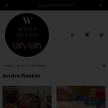
15 DAGES
FORTRYDELSESRET
0
Forside
/
Shop
/
Andre flasker
Andre flasker