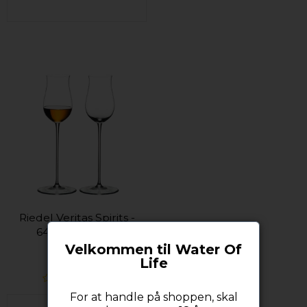
Riedel Veritas Spirits -
6449/71 2-pack
Velkommen til Water Of
RIEDEL
Life
For at handle på shoppen, skal