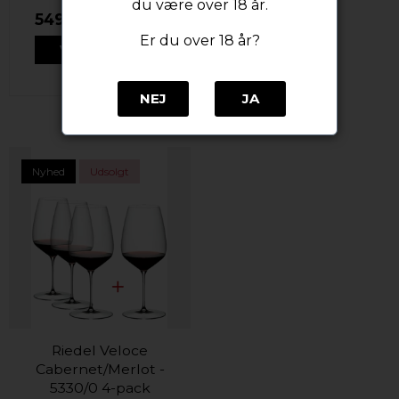
du være over 18 år.
549,49 DKK
Er du over 18 år?
VIS PRODUKT
NEJ
JA
Nyhed
Udsolgt
Riedel Veloce
Cabernet/Merlot -
5330/0 4-pack