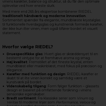
vinens karakter, balance og struktur, så du får den optimale
oplevelse ved hver eneste slurk.
Med mere end 265 års ekspertise kombinerer RIEDEL
traditionelt håndværk og moderne innovation
.
Sortimentet spænder fra elegante, mundblæste krystalglas
til funktionelle hverdagsglas og kunstnerisk formede karafler,
der ikke kun ilter vinen, men også tilfører bordet et visuelt
statement.
Hvorfor vælge RIEDEL?
Druespecifikke glas
: Hvert glas er skræddersyet til en
bestemt vintype for at fremhæve aroma og smag.
Høj kvalitet
: Fremstillet af det fineste krystal, enten
mundblæst eller maskinblæst, med fokus på præcision og
elegance.
Karafler med funktion og design
: RIEDEL-karafler er
skabt til at ilte vinen korrekt og samtidig være et
kunstværk på bordet.
Videnskabelig tilgang
: Form følger funktion – glassets
design er baseret på omfattende forskning i vinens
sensoriske egenskaber.
Bredt sortiment
: Fra klassiske serier som
Vinum
og
Veritas
til moderne linjer som
Performance
,
Veloce
og