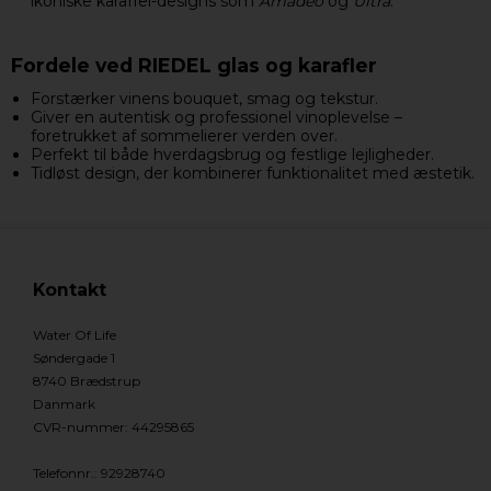
ikoniske karaffel-designs som
Amadeo
og
Ultra
.
Fordele ved RIEDEL glas og karafler
Forstærker vinens bouquet, smag og tekstur.
Giver en autentisk og professionel vinoplevelse –
foretrukket af sommelierer verden over.
Perfekt til både hverdagsbrug og festlige lejligheder.
Tidløst design, der kombinerer funktionalitet med æstetik.
Kontakt
Water Of Life
Søndergade 1
8740 Brædstrup
Danmark
CVR-nummer
:
44295865
Telefonnr.
:
92928740