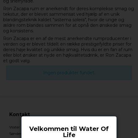
og sherryfade.
Ron Zacapa rum er anerkendt for deres komplekse smag og
tekstur, der er blevet sammensat ved hjælp af en unik
blandingsteknik kaldet "sistema solera", hvor de unge og
ældre rom blandes sammen for at opnå den ønskede smag
og konsistens.
Ron Zacapa er en af de mest anerkendte rumproducenter i
verden og er blevet tildelt en række prestigefyldte priser for
deres høje kvalitet og unikke smag. Hvis du er en fan af rum
eller blot ønsker at nyde en højkvalitetsdrink, er Ron Zacapa
et godt valg.
Ingen produkter fundet.
Kontakt
Water Of Life
Velkommen til Water Of
Life
Søndergade 1