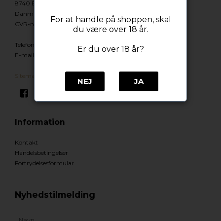
8740 Brædstrup
Danmark
For at handle på shoppen, skal
CVR-nummer
:
44295865
du være over 18 år.
Telefonnr.
:
92928740
Er du over 18 år?
E-mail
:
Info@wateroflife.dk
Sitemap
NEJ
JA
Information
Kontakt
Handelsbetingelser
Fortrydelsesformular
Nyhedstilmelding