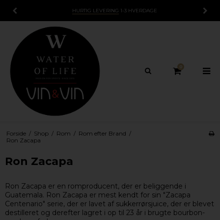
HURTIG LEVERING
1-3 HVERDAGE
0
Forside
/
Shop
/
Rom
/
Rom efter Brand
/
Ron Zacapa
Ron Zacapa
Ron Zacapa er en romproducent, der er beliggende i
Guatemala. Ron Zacapa er mest kendt for sin "Zacapa
Centenario" serie, der er lavet af sukkerrørsjuice, der er blevet
destilleret og derefter lagret i op til 23 år i brugte bourbon-