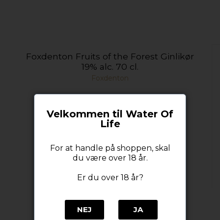
Foxdenton Fruits of the Forest Ginlikør
19% alc. 70 cl.
Foxdenton
Velkommen til Water Of
Life
For at handle på shoppen, skal
du være over 18 år.
Er du over 18 år?
NEJ
JA