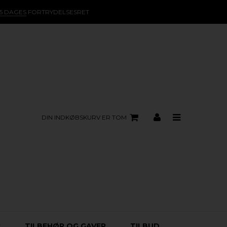
15 DAGES
FORTRYDELSESRET
DIN INDKØBSKURV ER TOM
R
TILBEHØR OG GAVER
TILBUD