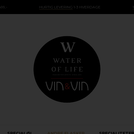
99,-
HURTIG LEVERING
1-3 HVERDAGE
SPECIALØL
ANDRE FLASKER
SPECIALITETE