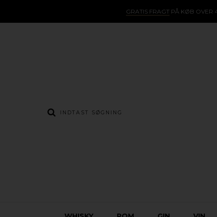
GRATIS FRAGT
PÅ KØB OVER 4
WHISKY
ROM
GIN
VIN