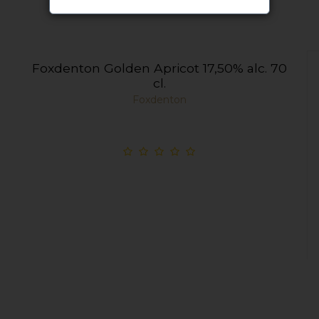
Foxdenton Golden Apricot 17,50% alc. 70
cl.
Foxdenton