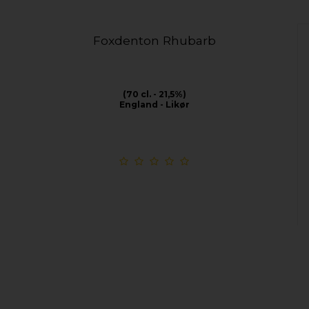
Foxdenton Rhubarb
(70 cl. - 21,5%)
England - Likør