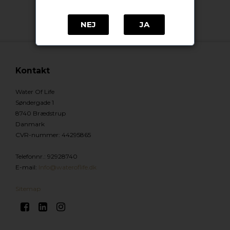
NEJ
JA
Kontakt
Water Of Life
Søndergade 1
8740 Brædstrup
Danmark
CVR-nummer
:
44295865
Telefonnr.
:
92928740
E-mail
:
Info@wateroflife.dk
Sitemap