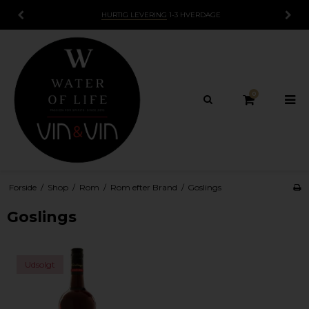
HURTIG LEVERING
1-3 HVERDAGE
0
Forside
/
Shop
/
Rom
/
Rom efter Brand
/
Goslings
Goslings
Udsolgt