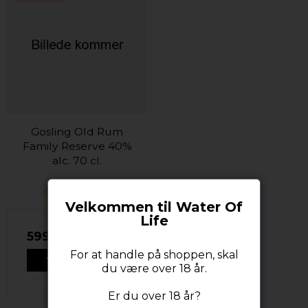
Gosling Old Rum
Family Reserve 40%
alc. 70 cl.
Velkommen til Water Of
Life
599,00 DKK
For at handle på shoppen, skal
VIS PRODUKT
du være over 18 år.
Er du over 18 år?