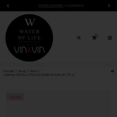
HURTIG LEVERING
1-3 HVERDAGE
0
Forside
/
Shop
/
Rom
/
Gosling Old Rum Family Reserve 40% alc. 70 cl.
Udsolgt