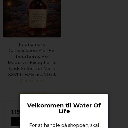
Foursquare
Convocation 14år Ex-
bourbon & Ex-
Madeira - Exceptional
Cask Selection Mark
XXVIII - 62% alc. 70 cl.
Foursquare
Velkommen til Water Of
Life
1.199,00 DKK
VIS PRODUKT
For at handle på shoppen, skal