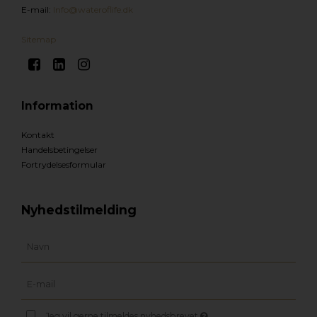
E-mail
:
Info@wateroflife.dk
Sitemap
Information
Kontakt
Handelsbetingelser
Fortrydelsesformular
Nyhedstilmelding
Jeg vil gerne tilmeldes nyhedsbrevet