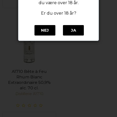
du være over 18 år.
Er du over 18 år?
NEJ
JA
A1710 Bête à Feu
Rhum Blanc
Extraordinaire 50,9%
alc. 70 cl.
Distillerie A1710