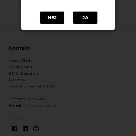
NEJ
JA
Kontakt
Water Of Life
Søndergade 1
8740 Brædstrup
Danmark
CVR-nummer
:
44295865
Telefonnr.
:
92928740
E-mail
:
Info@wateroflife.dk
Sitemap