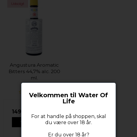
Udsolgt
Angustura Aromatic
Bitters 44,7% alc. 200
ml.
Velkommen til Water Of
Life
149,00 DKK
For at handle på shoppen, skal
du være over 18 år.
VIS PRODUKT
Er du over 18 år?