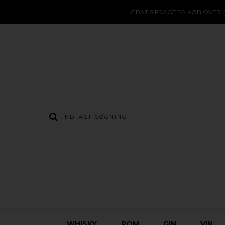
GRATIS FRAGT
PÅ KØB OVER 4
WHISKY
ROM
GIN
VIN