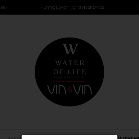
99,-
HURTIG LEVERING
1-3 HVERDAGE
SPECIALØL
ANDRE FLASKER
SPECIALITETE