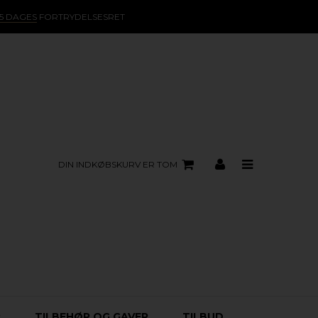
15 DAGES
FORTRYDELSESRET
DIN INDKØBSKURV ER TOM
R
TILBEHØR OG GAVER
TILBUD