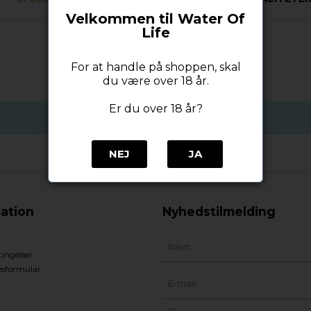
Velkommen til Water Of
Life
For at handle på shoppen, skal
du være over 18 år.
Er du over 18 år?
Ingen produkter fundet.
NEJ
JA
ation
Nyhedstilmelding
ingelser
esformular