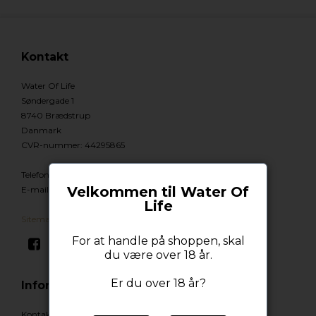
Kontakt
Water Of Life
Søndergade 1
8740 Brædstrup
Danmark
CVR-nummer
:
44295865
Telefonnr.
:
92928740
Velkommen til Water Of
E-mail
:
Info@wateroflife.dk
Life
Sitemap
For at handle på shoppen, skal
du være over 18 år.
Er du over 18 år?
Information
Kontakt