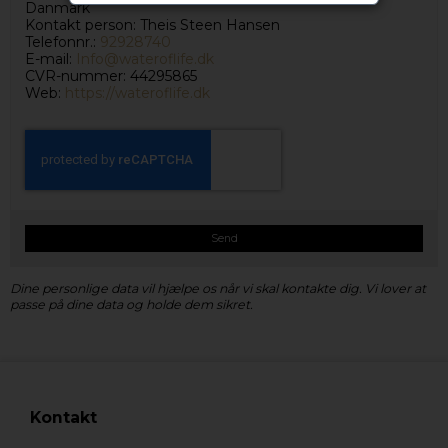
Danmark
Kontakt person: Theis Steen Hansen
Telefonnr.:
92928740
E-mail:
Info@wateroflife.dk
CVR-nummer: 44295865
Web:
https://wateroflife.dk
Send
Dine personlige data vil hjælpe os når vi skal kontakte dig. Vi lover at
passe på dine data og holde dem sikret.
Kontakt