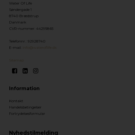
Water Of Life
Søndergade 1
8740 Brædstrup
Danmark
CVR-nummer
:
44295865
Telefonnr.
:
92928740
E-mail
:
Info@wateroflife.dk
Sitemap
Information
Kontakt
Handelsbetingelser
Fortrydelsesformular
Nyhedstilmelding