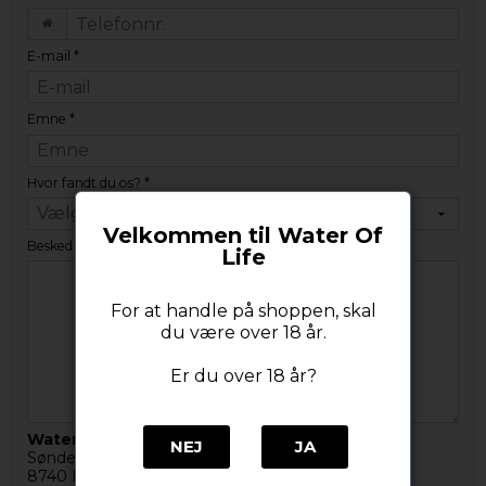
E-mail
*
Emne
*
Hvor fandt du os?
*
Velkommen til Water Of
Besked
*
Life
For at handle på shoppen, skal
du være over 18 år.
Er du over 18 år?
Water Of Life
NEJ
JA
Søndergade 1
8740 Brædstrup