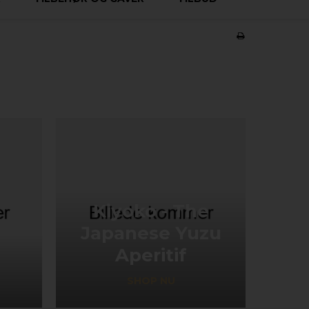
Kiyoko - The
Japanese Yuzu
Aperitif
SHOP NU