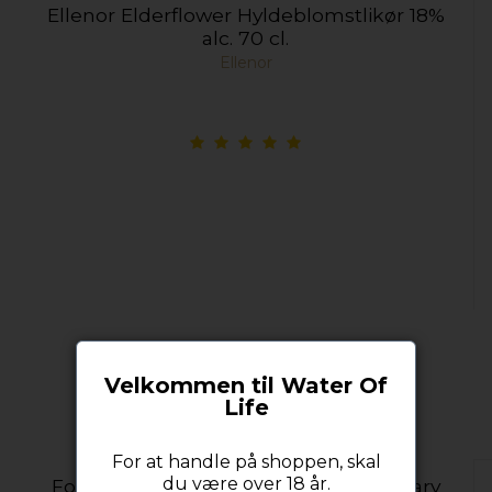
Ellenor Elderflower Hyldeblomstlikør 18%
alc. 70 cl.
Ellenor
Velkommen til Water Of
Life
For at handle på shoppen, skal
du være over 18 år.
Foxdenton Valencia Orange & Rosemary