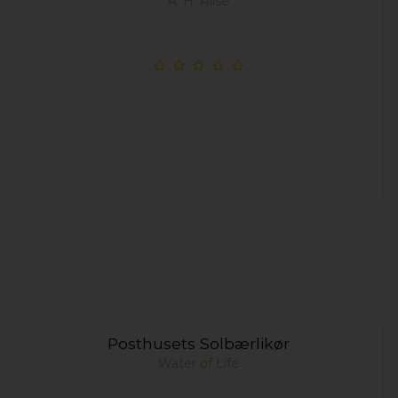
A. H. Riise
Posthusets Solbærlikør
Water of Life