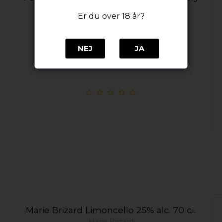
Foxdenton
Er du over 18 år?
(70 cl. - 26% alc.)
NEJ
JA
Englelsk Ginlikør
Marie Brizard Limoncello 25% alc. 70 cl.
Marie Brizard