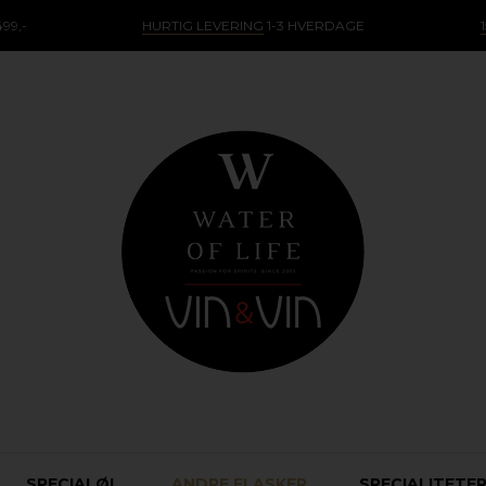
99,-
HURTIG LEVERING
1-3 HVERDAGE
SPECIALØL
ANDRE FLASKER
SPECIALITETE