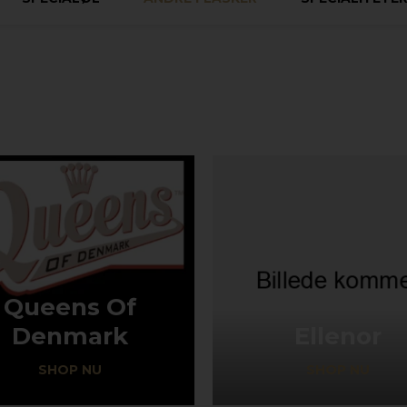
Queens Of
Denmark
Ellenor
SHOP NU
SHOP NU