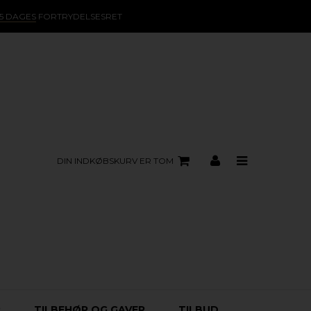
15 DAGES
FORTRYDELSESRET
DIN INDKØBSKURV ER TOM
R
TILBEHØR OG GAVER
TILBUD