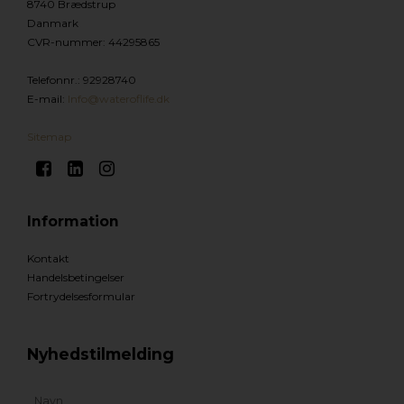
8740 Brædstrup
Danmark
CVR-nummer
:
44295865
Telefonnr.
:
92928740
E-mail
:
Info@wateroflife.dk
Sitemap
Information
Kontakt
Handelsbetingelser
Fortrydelsesformular
Nyhedstilmelding