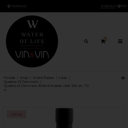
15 DAGES
FORTRYDELSESRET
0
Forside
/
Shop
/
Andre flasker
/
Likør
/
Queens Of Denmark
/
Queens of Denmark Æble & Kvæde Likør 16% alc. 70
cl.
Udsolgt