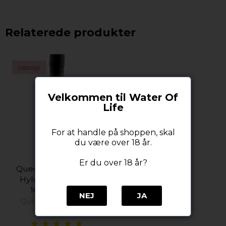
Relaterede produkter
Udsolgt
Velkommen til Water Of
Life
For at handle på shoppen, skal
du være over 18 år.
Er du over 18 år?
Queens of Denmark
Hyldeblomst Likør
16% alc. 70 cl.
NEJ
JA
Queens of Denmark