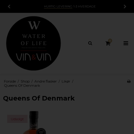
HURTIG LEVERING
1-3 HVERDAGE
0
Forside
/
Shop
/
Andre flasker
/
Likør
/
Queens Of Denmark
Queens Of Denmark
Udsolgt