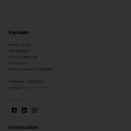
Kontakt
Water Of Life
Søndergade 1
8740 Brædstrup
Danmark
CVR-nummer
:
44295865
Telefonnr.
:
92928740
E-mail
:
Info@wateroflife.dk
Sitemap
Information