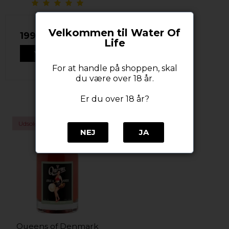
Velkommen til Water Of
199,00 DKK
Life
VIS PRODUKT
For at handle på shoppen, skal
du være over 18 år.
Er du over 18 år?
Udsolgt
NEJ
JA
Queens of Denmark