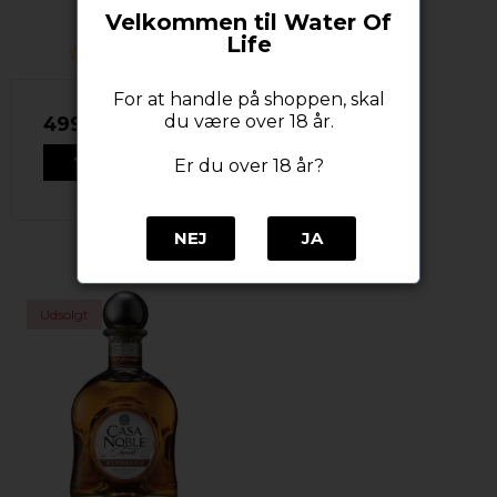
Casa Noble
Velkommen til Water Of
Life
For at handle på shoppen, skal
du være over 18 år.
499,00 DKK
VIS PRODUKT
Er du over 18 år?
NEJ
JA
Udsolgt