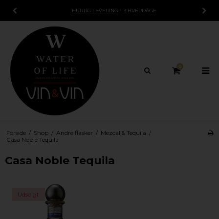
HURTIG LEVERING
1-3 HVERDAGE
0
Forside
/
Shop
/
Andre flasker
/
Mezcal & Tequila
/
Casa Noble Tequila
Casa Noble Tequila
Udsolgt