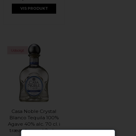
VIS PRODUKT
Udsolgt
Casa Noble Crystal
Blanco Tequila 100%
Agave 40% alc. 70 cl. i
trææske med 2 glas