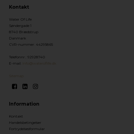
Kontakt
Water Of Life
Søndergade 1
8740 Brædstrup
Danmark
CVR-nummer
:
44295865
Telefonnr.
:
92928740
E-mail
:
Info@wateroflife.dk
Sitemap
Information
Kontakt
Handelsbetingelser
Fortrydelsesformular