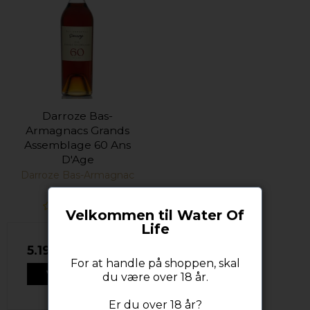
Darroze Bas-
Armagnacs Grands
Assemblage 60 Ans
D'Age
Darroze Bas-Armagnac
Velkommen til Water Of
Life
5.199,00 DKK
For at handle på shoppen, skal
VIS PRODUKT
du være over 18 år.
Er du over 18 år?