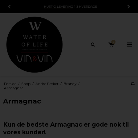
15 DAGES
FORTRYDELSESRET
0
Forside
/
Shop
/
Andre flasker
/
Brandy
/
Armagnac
Armagnac
Kun de bedste Armagnac er gode nok til
vores kunder!