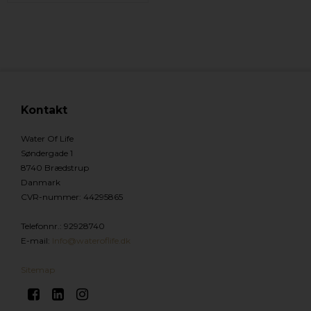
Kontakt
Water Of Life
Søndergade 1
8740 Brædstrup
Danmark
CVR-nummer
:
44295865
Telefonnr.
:
92928740
E-mail
:
Info@wateroflife.dk
Sitemap