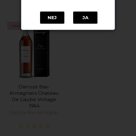
NEJ
JA
Udsolgt
Darroze Bas-
Armagnacs Chateau
De Gaube Vintage
1964
Darroze Bas-Armagnac