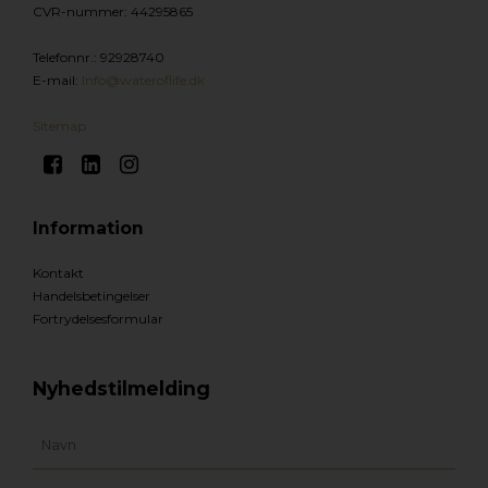
CVR-nummer
:
44295865
Telefonnr.
:
92928740
E-mail
:
Info@wateroflife.dk
Sitemap
Information
Kontakt
Handelsbetingelser
Fortrydelsesformular
Nyhedstilmelding