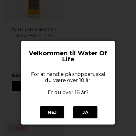
AuRhum Viatority -
Belize 50 cl. 57%
AuRhum
Velkommen til Water Of
Life
For at handle på shoppen, skal
649,00 DKK
du være over 18 år.
VIS PRODUKT
Er du over 18 år?
NEJ
JA
Udsolgt