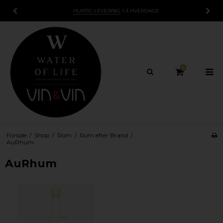
HURTIG LEVERING
1-3 HVERDAGE
0
Forside
/
Shop
/
Rom
/
Rom efter Brand
/
AuRhum
AuRhum