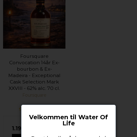
Foursquare
Convocation 14år Ex-
bourbon & Ex-
Madeira - Exceptional
Cask Selection Mark
XXVIII - 62% alc. 70 cl.
Foursquare
Velkommen til Water Of
Life
1.199,00 DKK