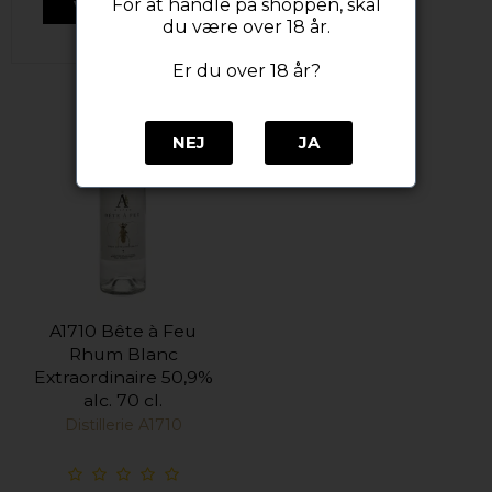
For at handle på shoppen, skal
VIS PRODUKT
du være over 18 år.
Er du over 18 år?
NEJ
JA
A1710 Bête à Feu
Rhum Blanc
Extraordinaire 50,9%
alc. 70 cl.
Distillerie A1710