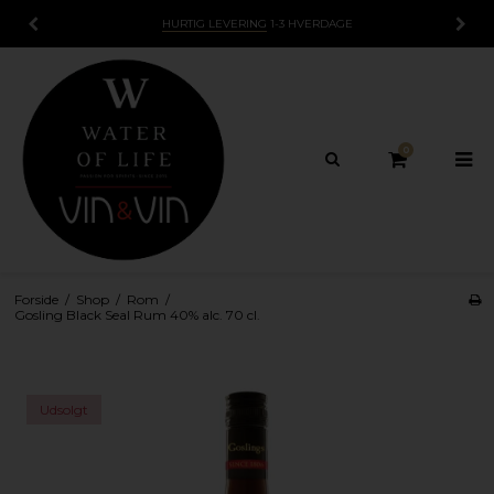
HURTIG LEVERING
1-3 HVERDAGE
0
Forside
/
Shop
/
Rom
/
Gosling Black Seal Rum 40% alc. 70 cl.
Udsolgt