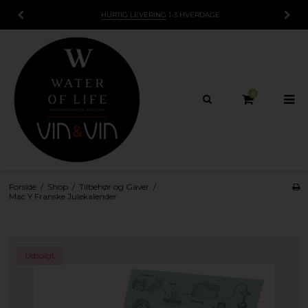
HURTIG LEVERING
1-3 HVERDAGE
0
Forside
/
Shop
/
Tilbehør og Gaver
/
Mac Y Franske Julekalender
Udsolgt