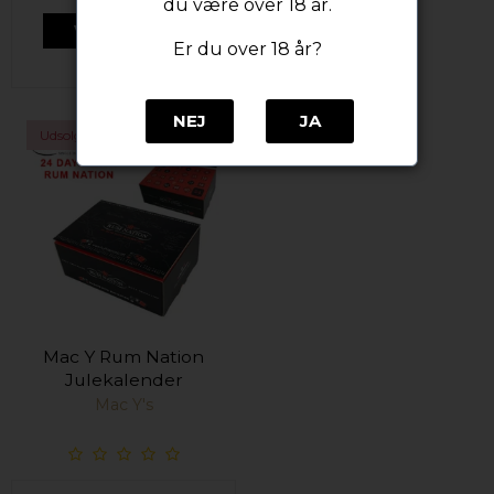
du være over 18 år.
VIS PRODUKT
Er du over 18 år?
NEJ
JA
Udsolgt
Mac Y Rum Nation
Julekalender
Mac Y's