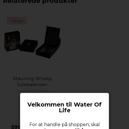
Relaterede produkter
Udsolgt
Stauning Whisky
Julekalender
Stauning Whisky
Distillery
Velkommen til Water Of
Life
For at handle på shoppen, skal
599,00 DKK