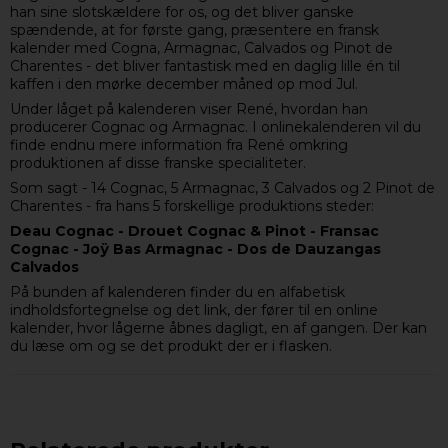
han sine slotskældere for os, og det bliver ganske
spændende, at for første gang, præsentere en fransk
kalender med Cogna, Armagnac, Calvados og Pinot de
Charentes - det bliver fantastisk med en daglig lille én til
kaffen i den mørke december måned op mod Jul.
Under låget på kalenderen viser René, hvordan han
producerer Cognac og Armagnac. I onlinekalenderen vil du
finde endnu mere information fra René omkring
produktionen af disse franske specialiteter.
Som sagt - 14 Cognac, 5 Armagnac, 3 Calvados og 2 Pinot de
Charentes - fra hans 5 forskellige produktions steder:
Deau Cognac - Drouet Cognac & Pinot - Fransac
Cognac - Joÿ Bas Armagnac - Dos de Dauzangas
Calvados
På bunden af kalenderen finder du en alfabetisk
indholdsfortegnelse og det link, der fører til en online
kalender, hvor lågerne åbnes dagligt, en af gangen. Der kan
du læse om og se det produkt der er i flasken.