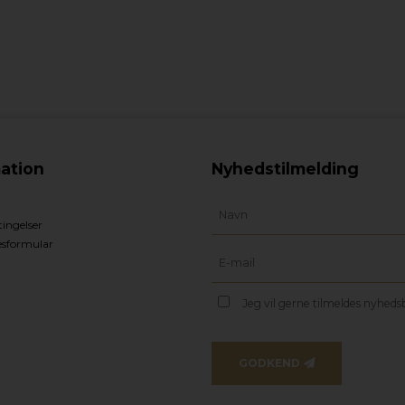
ation
Nyhedstilmelding
ingelser
esformular
Jeg vil gerne tilmeldes nyhed
GODKEND