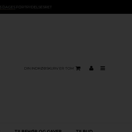
15 DAGES
FORTRYDELSESRET
DIN INDKØBSKURV ER TOM
R
TILBEHØR OG GAVER
TILBUD