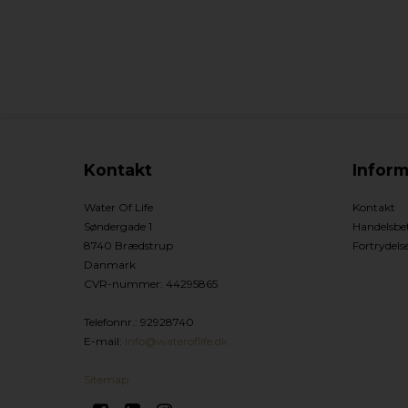
Kontakt
Inform
Water Of Life
Kontakt
Søndergade 1
Handelsbet
8740 Brædstrup
Fortrydels
Danmark
CVR-nummer
:
44295865
Telefonnr.
:
92928740
E-mail
:
Info@wateroflife.dk
Sitemap