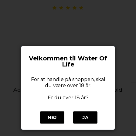
Velkommen til Water Of
Life
For at handle på shoppen, skal
du være over 18 år.
Adelphi's Breath of The Isles 14 years old
2007 / 2021 58,6% alc. 70 cl.
Er du over 18 år?
Adelphi Selection
NEJ
JA