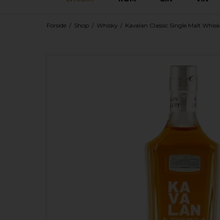
Forside
/
Shop
/
Whisky
/
Kavalan Classic Single Malt Whisky