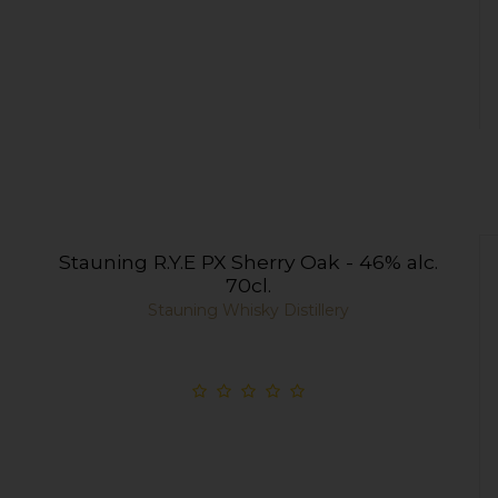
Stauning R.Y.E PX Sherry Oak - 46% alc.
70cl.
Stauning Whisky Distillery