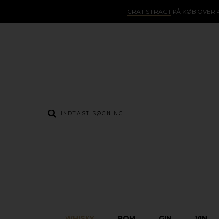
GRATIS FRAGT
PÅ KØB OVER 4
WHISKY
ROM
GIN
VIN