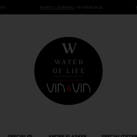
99,-
HURTIG LEVERING
1-3 HVERDAGE
SPECIALØL
ANDRE FLASKER
SPECIALITETE