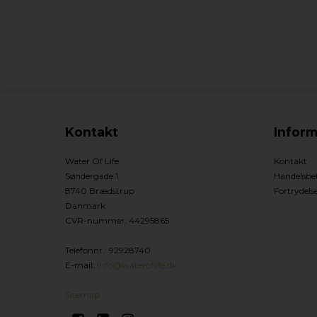
Kontakt
Inform
Water Of Life
Kontakt
Søndergade 1
Handelsbet
8740 Brædstrup
Fortrydels
Danmark
CVR-nummer
:
44295865
Telefonnr.
:
92928740
E-mail
:
Info@wateroflife.dk
Sitemap