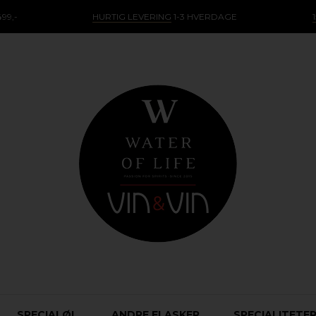
99,-
HURTIG LEVERING
1-3 HVERDAGE
SPECIALØL
ANDRE FLASKER
SPECIALITETE