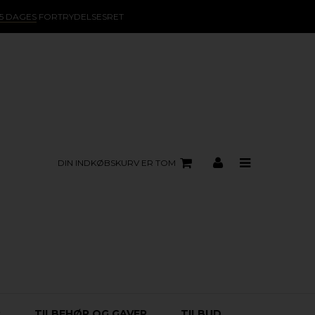
15 DAGES
FORTRYDELSESRET
DIN INDKØBSKURV ER TOM
R
TILBEHØR OG GAVER
TILBUD