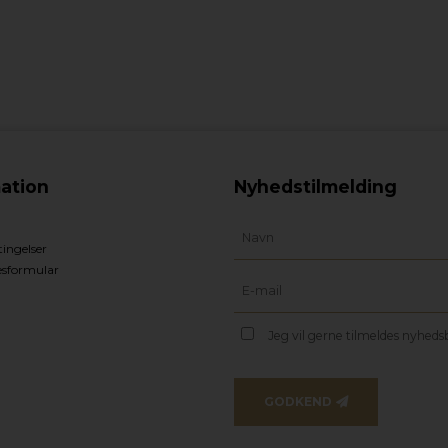
ation
Nyhedstilmelding
ingelser
esformular
Jeg vil gerne tilmeldes nyhed
GODKEND