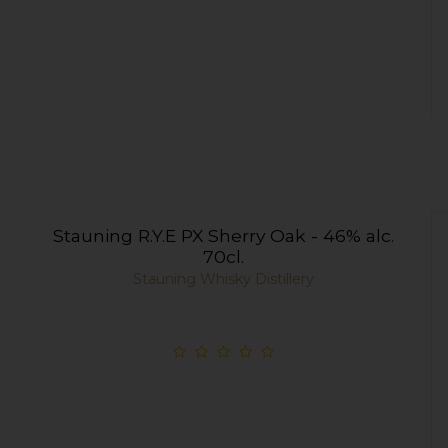
Stauning R.Y.E PX Sherry Oak - 46% alc.
70cl.
Stauning Whisky Distillery