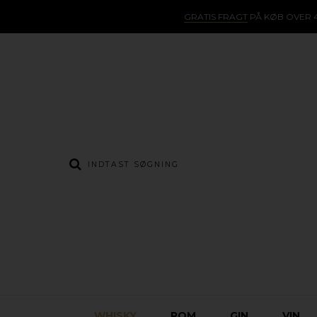
GRATIS FRAGT
PÅ KØB OVER 4
WHISKY
ROM
GIN
VIN