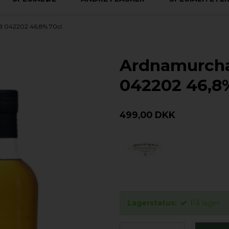
 042202 46,8% 70cl.
Ardnamurcha
042202 46,8%
499,00 DKK
Lagerstatus:
På lager