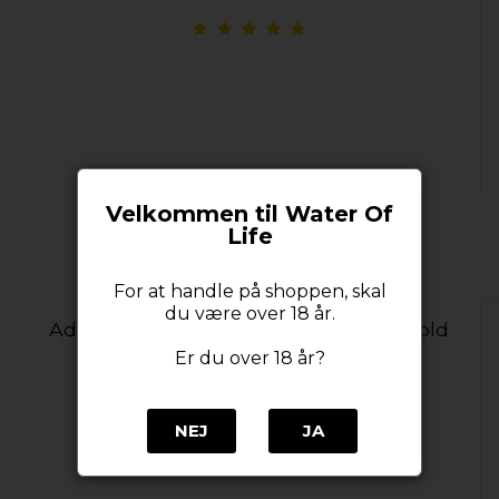
Velkommen til Water Of
Life
For at handle på shoppen, skal
du være over 18 år.
Adelphi's Breath of The Isles 14 years old
2007 / 2021 58,6% alc. 70 cl.
Er du over 18 år?
Adelphi Selection
NEJ
JA