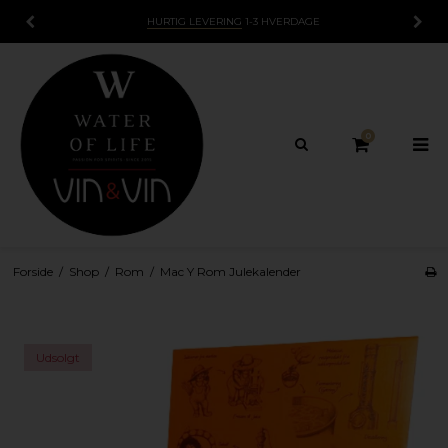
HURTIG LEVERING
1-3 HVERDAGE
0
Forside
/
Shop
/
Rom
/
Mac Y Rom Julekalender
Udsolgt