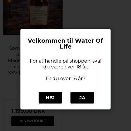
Velkommen til Water Of
Foursquare
Life
Convocation 14år Ex-
bourbon & Ex-
Madeira - Exceptional
For at handle på shoppen, skal
Cask Selection Mark
du være over 18 år.
XXVIII - 62% alc. 70 cl.
Er du over 18 år?
Foursquare
NEJ
JA
1.199,00 DKK
VIS PRODUKT