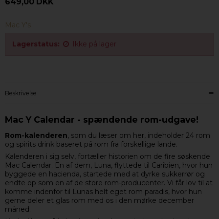
649,00 DKK
Mac Y's
Lagerstatus:
Ikke på lager
Beskrivelse
Mac Y Calendar - spændende rom-udgave!
Rom-kalenderen
, som du læser om her, indeholder 24 rom
og spirits drink baseret på rom fra forskellige lande.
Kalenderen i sig selv, fortæller historien om de fire søskende
Mac Calendar. En af dem, Luna, flyttede til Caribien, hvor hun
byggede en hacienda, startede med at dyrke sukkerrør og
endte op som en af de store rom-producenter. Vi får lov til at
komme indenfor til Lunas helt eget rom paradis, hvor hun
gerne deler et glas rom med os i den mørke december
måned.