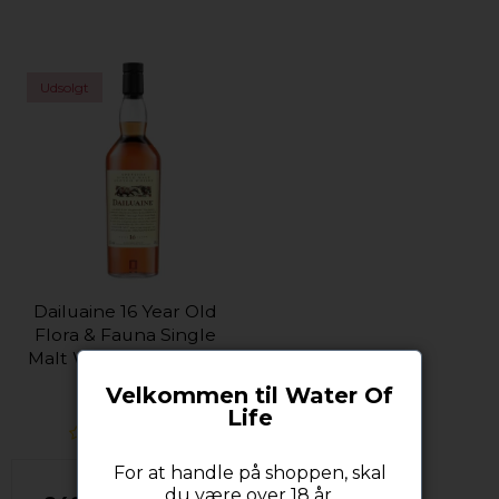
Udsolgt
Dailuaine 16 Year Old
Flora & Fauna Single
Malt Whisky 43% 70cl
Dailuaine
Velkommen til Water Of
Life
For at handle på shoppen, skal
du være over 18 år.