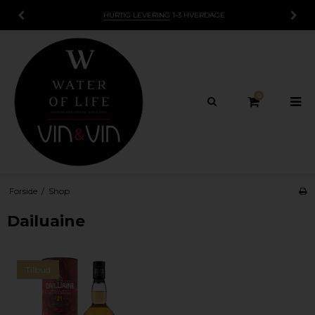
HURTIG LEVERING
1-3 HVERDAGE
0
Forside
/
Shop
Dailuaine
Tilbud