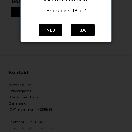
849,00 DKK
Er du over 18 år?
VIS PRODUKT
NEJ
JA
Kontakt
Water Of Life
Søndergade 1
8740 Brædstrup
Danmark
CVR-nummer
:
44295865
Telefonnr.
:
92928740
E-mail
:
Info@wateroflife.dk