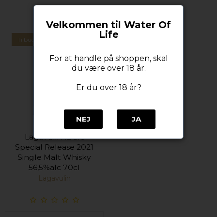
Velkommen til Water Of
Life
Tilbud
Udsolgt
For at handle på shoppen, skal
du være over 18 år.
Er du over 18 år?
NEJ
JA
Lagavulin 12 års
Special Release 2021
Single Malt Whisky
56,5%alc 70cl
Lagavulin