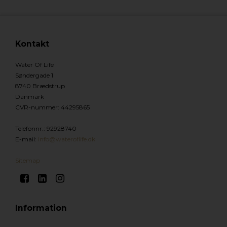
Kontakt
Water Of Life
Søndergade 1
8740 Brædstrup
Danmark
CVR-nummer
:
44295865
Telefonnr.
:
92928740
E-mail
:
Info@wateroflife.dk
Sitemap
Information