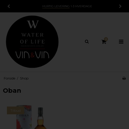
HURTIG LEVERING
1-3 HVERDAGE
0
Forside
/
Shop
Oban
Tilbud