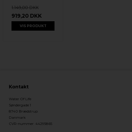
1.149,00 DKK
919,20 DKK
VIS PRODUKT
Kontakt
Water Of Life
Søndergade 1
8740 Brædstrup
Danmark
CVR-nummer
:
44295865