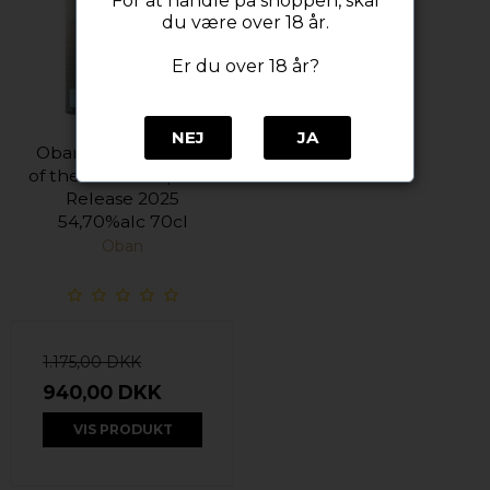
For at handle på shoppen, skal
du være over 18 år.
Er du over 18 år?
NEJ
JA
Oban 12 Years Heart
of the Habour Special
Release 2025
54,70%alc 70cl
Oban
1.175,00 DKK
940,00 DKK
VIS PRODUKT