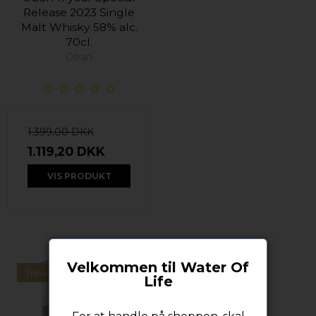
Release 2023 Single
Malt Whisky 58% alc.
70cl.
Oban
1.399,00 DKK
1.119,20 DKK
VIS PRODUKT
Velkommen til Water Of
Tilbud
Life