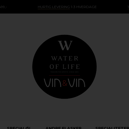
99,-
HURTIG LEVERING
1-3 HVERDAGE
SPECIALØL
ANDRE FLASKER
SPECIALITETE