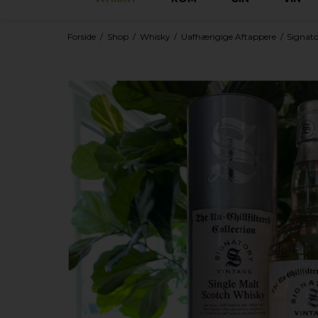
Forside
/
Shop
/
Whisky
/
Uafhængige Aftappere
/
Signato