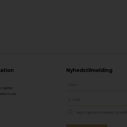
ation
Nyhedstilmelding
ingelser
esformular
Jeg vil gerne tilmeldes nyhed