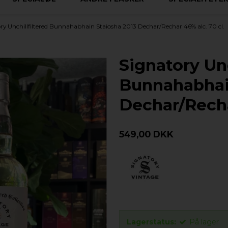
ry Unchillfiltered Bunnahabhain Staiosha 2013 Dechar/Rechar 46% alc. 70 cl.
Signatory Unc
Bunnahabhai
Dechar/Recha
549,00 DKK
Lagerstatus:
På lager