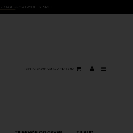
15 DAGES
FORTRYDELSESRET
DIN INDKØBSKURV ER TOM
R
TILBEHØR OG GAVER
TILBUD