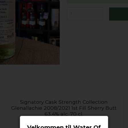
Signatory Cask Strength Collection
Glenallachie 2008/2021 1st Fill Sherry Butt
63,4% alc. 70 cl.
Signatory Vintage
Velkommen til Water Of