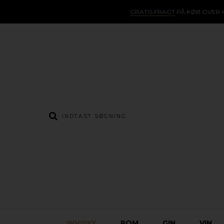
GRATIS FRAGT
PÅ KØB OVER 4
WHISKY
ROM
GIN
VIN