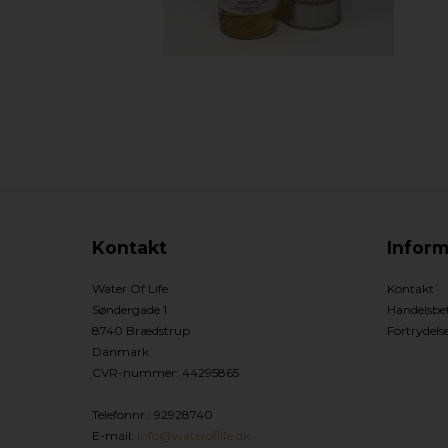
Kontakt
Inform
Water Of Life
Kontakt
Søndergade 1
Handelsbet
8740 Brædstrup
Fortrydels
Danmark
CVR-nummer
:
44295865
Telefonnr.
:
92928740
E-mail
:
Info@wateroflife.dk