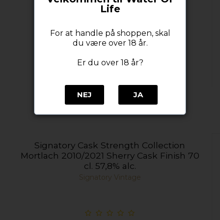
Life
For at handle på shoppen, skal
du være over 18 år.
Er du over 18 år?
NEJ
JA
Signatory Cask Strength Collection
Mortlach 2010/2021 Sherry Cask Finish 70
cl. 57,8% alc.
Signatory Vintage