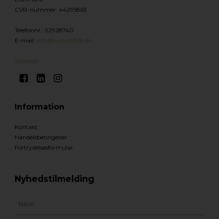
CVR-nummer
:
44295865
Telefonnr.
:
92928740
E-mail
:
Info@wateroflife.dk
Sitemap
Information
Kontakt
Handelsbetingelser
Fortrydelsesformular
Nyhedstilmelding