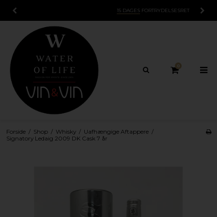
15 DAGES
FORTRYDELSESRET
0
Forside
/
Shop
/
Whisky
/
Uafhængige Aftappere
/
Signatory Ledaig 2009 DK Cask 7 år