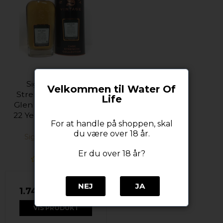
Signatory Cask
Velkommen til Water Of
Strength Collection
Life
Glen Grant 1995-2018
22 Years 50,8% alc. 70
For at handle på shoppen, skal
cl.
du være over 18 år.
Signatory Vintage
Er du over 18 år?
NEJ
JA
1.749,00 DKK
VIS PRODUKT