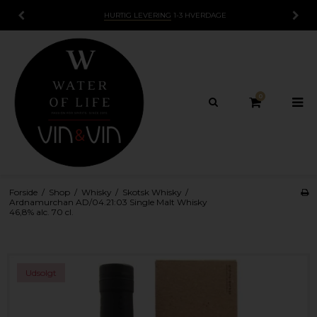
HURTIG LEVERING
1-3 HVERDAGE
0
Forside
/
Shop
/
Whisky
/
Skotsk Whisky
/
Ardnamurchan AD/04.21:03 Single Malt Whisky
46,8% alc. 70 cl.
Udsolgt