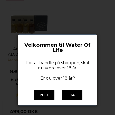
Velkommen til Water Of
Ardnamurchan
Life
AD/09.20x4 Samples
Ardnamurchan Distillery
For at handle på shoppen, skal
du være over 18 år.
(4x5 cl. - 46,8% - 59,2%
alc.)
Er du over 18 år?
Highland Single Malt
Scotch Whisky
NEJ
JA
499,00 DKK