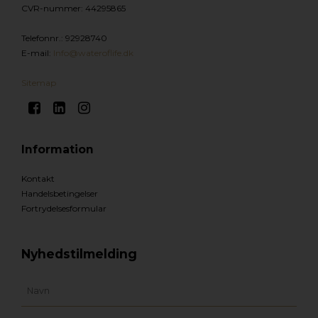
CVR-nummer
:
44295865
Telefonnr.
:
92928740
E-mail
:
Info@wateroflife.dk
Sitemap
Information
Kontakt
Handelsbetingelser
Fortrydelsesformular
Nyhedstilmelding