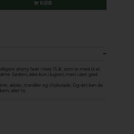
KØB
ligere sherry fade i hele 15 år, som er med til at
ødme. Sødem, ikke kun i lugten, men i den grad
osiner, æbler, mandler og chokolade. Og det kan da
am, eller to.