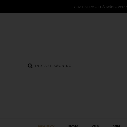
GRATIS FRAGT
PÅ KØB OVER 4
WHISKY
ROM
GIN
VIN