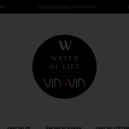
99,-
HURTIG LEVERING
1-3 HVERDAGE
SPECIALØL
ANDRE FLASKER
SPECIALITETE