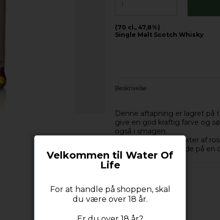
(70 cl., 47,8%)
Single Malt Scotch Whisky
Beskrivelse
Denne aftapning er lagret på tid
give en god kraftig farve og s
også i smagen.
Man vil finde en karakter af r
ikke andet end at byde på en dr
Velkommen til Water Of
Life
For at handle på shoppen, skal
du være over 18 år.
Er du over 18 år?