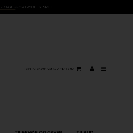
15 DAGES
FORTRYDELSESRET
DIN INDKØBSKURV ER TOM
R
TILBEHØR OG GAVER
TILBUD