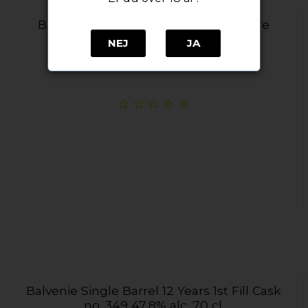
Balvenie 25 YO - Rare Marriages single
malt whisky
NEJ
JA
Balvenie
Balvenie Single Barrel 12 Years 1st Fill Cask
no. 349 47,8% alc. 70 cl.