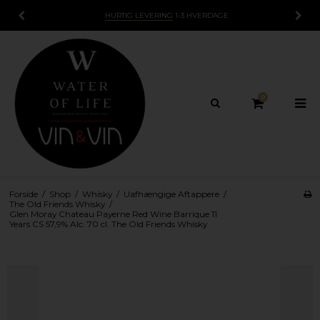
HURTIG LEVERING
1-3 HVERDAGE
0
Forside
/
Shop
/
Whisky
/
Uafhængige Aftappere
/
The Old Friends Whisky
/
Glen Moray Chateau Payerne Red Wine Barrique 11
Years CS 57,9% Alc. 70 cl. The Old Friends Whisky