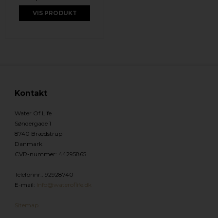
VIS PRODUKT
Kontakt
Water Of Life
Søndergade 1
8740 Brædstrup
Danmark
CVR-nummer
:
44295865
Telefonnr.
:
92928740
E-mail
:
Info@wateroflife.dk
Sitemap