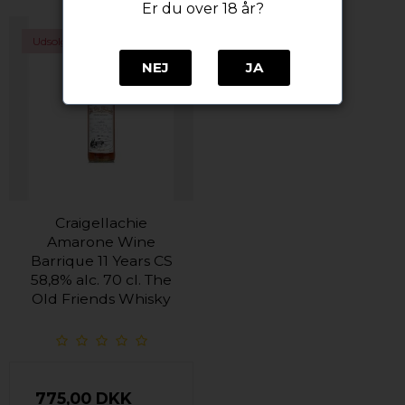
Er du over 18 år?
Udsolgt
NEJ
JA
Craigellachie
Amarone Wine
Barrique 11 Years CS
58,8% alc. 70 cl. The
Old Friends Whisky
775,00 DKK