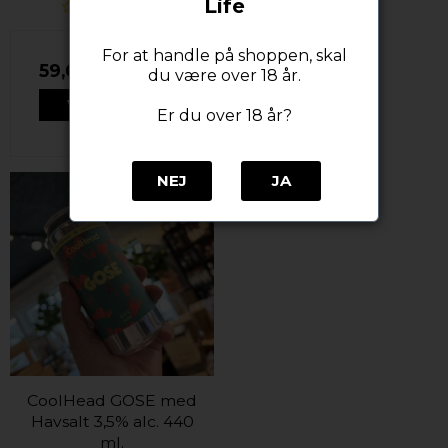
Life
For at handle på shoppen, skal
59,00 DKK
du være over 18 år.
VIS PRODUKT
Er du over 18 år?
NEJ
JA
CoolHead GOSE med
Havsalt 3,5% alc. 440
ml.