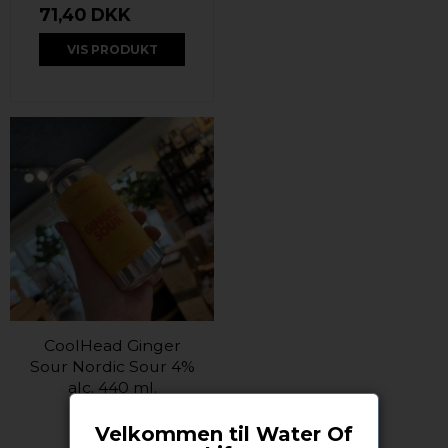
71,40 DKK
VIS PRODUKT
CoolHead Ginger
Sour Nordic Sour 4%
alc. 440 ml.
CoolHead
Velkommen til Water Of