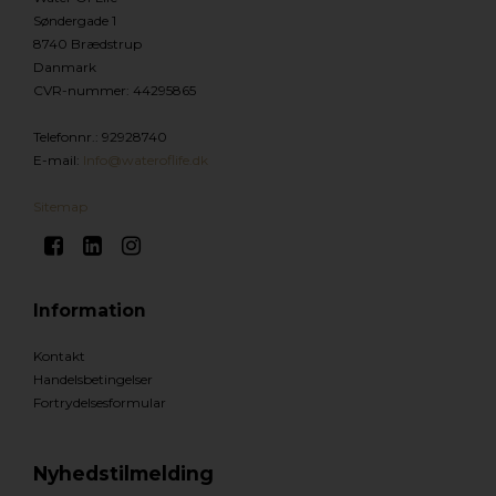
Søndergade 1
8740 Brædstrup
Danmark
CVR-nummer
:
44295865
Telefonnr.
:
92928740
E-mail
:
Info@wateroflife.dk
Sitemap
Information
Kontakt
Handelsbetingelser
Fortrydelsesformular
Nyhedstilmelding