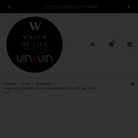
HURTIG LEVERING
1-3 HVERDAGE
0
Forside
/
Shop
/
Specialøl
/
CoolHead Salted Licorice Raspberry Sour 5% alc. 440
ml.