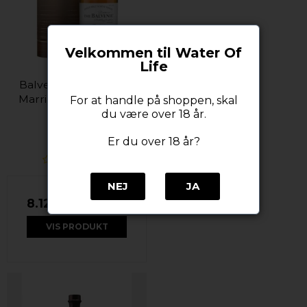
Velkommen til Water Of
Life
Balvenie 25 YO - Rare
Marriages single malt
For at handle på shoppen, skal
whisky
du være over 18 år.
Balvenie
Er du over 18 år?
NEJ
JA
8.120,00 DKK
VIS PRODUKT