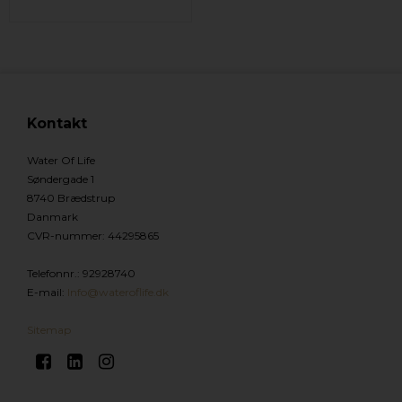
Kontakt
Water Of Life
Søndergade 1
8740 Brædstrup
Danmark
CVR-nummer
:
44295865
Telefonnr.
:
92928740
E-mail
:
Info@wateroflife.dk
Sitemap