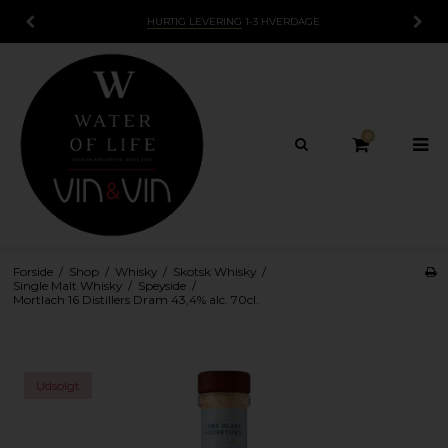
HURTIG LEVERING
1-3 HVERDAGE
0
Forside
/
Shop
/
Whisky
/
Skotsk Whisky
/
Single Malt Whisky
/
Speyside
/
Mortlach 16 Distillers Dram 43,4% alc. 70cl.
Udsolgt