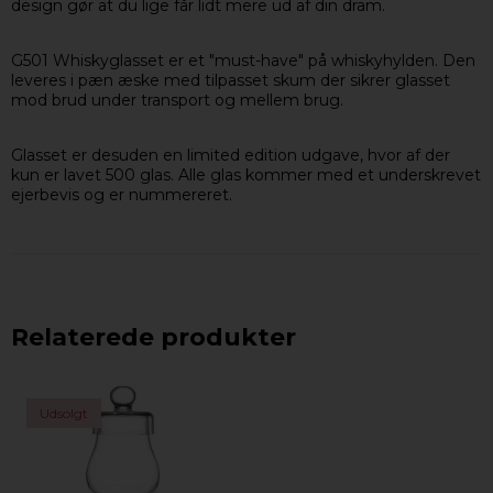
design gør at du lige får lidt mere ud af din dram.
G501 Whiskyglasset er et "must-have" på whiskyhylden. Den
leveres i pæn æske med tilpasset skum der sikrer glasset
mod brud under transport og mellem brug.
Glasset er desuden en limited edition udgave, hvor af der
kun er lavet 500 glas. Alle glas kommer med et underskrevet
ejerbevis og er nummereret.
Relaterede produkter
Udsolgt