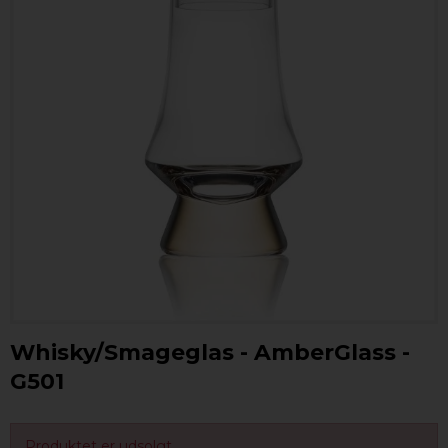
Whisky/Smageglas - AmberGlass -
G501
Produktet er udsolgt.