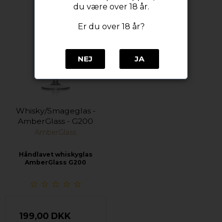
du være over 18 år.
Er du over 18 år?
NEJ
JA
Whisky/Smageglas -
AmberGlass - G200
AmberGlass
Håndlavet whiskyglas
AmberGlass G200
199,00 DKK