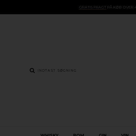
GRATIS FRAGT
PÅ KØB OVER 4
WHISKY
ROM
GIN
VIN