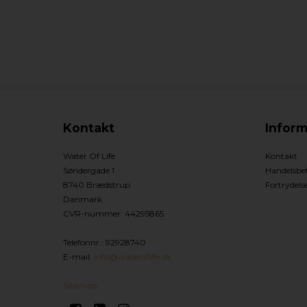
Kontakt
Inform
Water Of Life
Kontakt
Søndergade 1
Handelsbet
8740 Brædstrup
Fortrydels
Danmark
CVR-nummer
:
44295865
Telefonnr.
:
92928740
E-mail
:
Info@wateroflife.dk
Sitemap