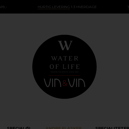
99,-
HURTIG LEVERING
1-3 HVERDAGE
SPECIALØL
ANDRE FLASKER
SPECIALITETE