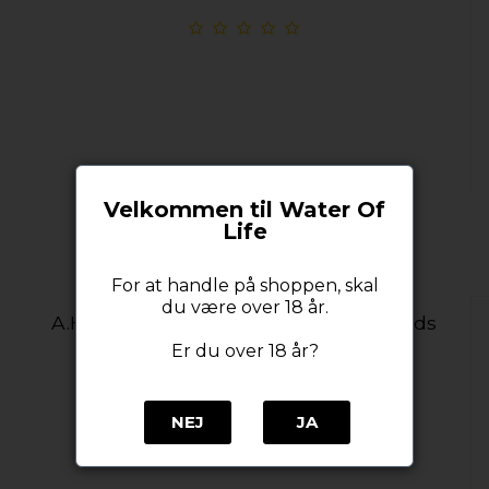
Velkommen til Water Of
Life
For at handle på shoppen, skal
du være over 18 år.
A.H. Riise/Old St. Croix Pharmacy Lakrids
Shot 18% alc. 70 cl.
Er du over 18 år?
A. H. Riise
NEJ
JA