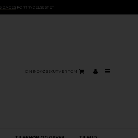
15 DAGES
FORTRYDELSESRET
DIN INDKØBSKURV ER TOM
R
TILBEHØR OG GAVER
TILBUD