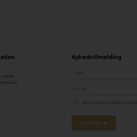
ation
Nyhedstilmelding
ingelser
esformular
Jeg vil gerne tilmeldes nyhed
GODKEND