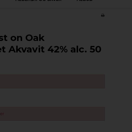
st on Oak
t Akvavit 42% alc. 50
ger