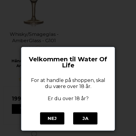
Whisky/Smageglas -
AmberGlass - G101
AmberGlass
Velkommen til Water Of
Håndlavet whiskyglas
Life
AmberGlass G101
For at handle på shoppen, skal
du være over 18 år.
199,00 DKK
Er du over 18 år?
VIS PRODUKT
NEJ
JA