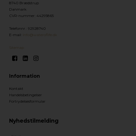
8740 Brædstrup
Danmark
CVR-nummer
:
44295865
Telefonnr.
:
92928740
E-mail
:
Info@wateroflife.dk
Sitemap
Information
Kontakt
Handelsbetingelser
Fortrydelsesformular
Nyhedstilmelding