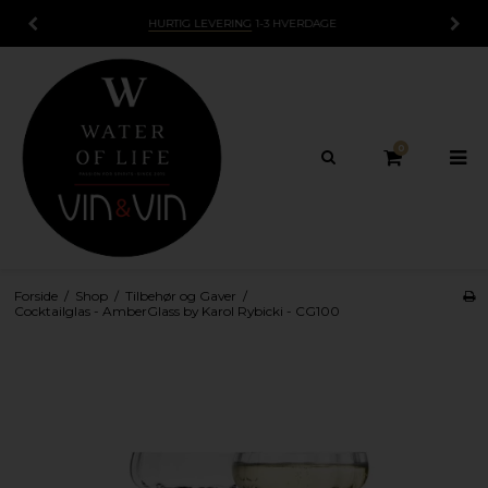
15 DAGES
FORTRYDELSESRET
0
Forside
/
Shop
/
Tilbehør og Gaver
/
Cocktailglas - AmberGlass by Karol Rybicki - CG100