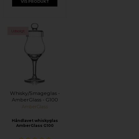
VIS PRODUKT
Udsolgt
Whisky/Smageglas -
AmberGlass - G100
AmberGlass
Håndlavet whiskyglas
AmberGlass G100