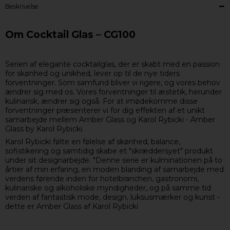
Beskrivelse
Om Cocktail Glas – CG100
Serien af elegante cocktailglas, der er skabt med en passion
for skønhed og unikhed, lever op til de nye tiders
forventninger. Som samfund bliver vi rigere, og vores behov
ændrer sig med os. Vores forventninger til æstetik, herunder
kulinarisk, ændrer sig også. For at imødekomme disse
forventninger præsenterer vi for dig effekten af et unikt
samarbejde mellem Amber Glass og Karol Rybicki - Amber
Glass by Karol Rybicki.
Karol Rybicki følte en følelse af skønhed, balance,
sofistikering og samtidig skabe et "skræddersyet" produkt
under sit designarbejde. "Denne serie er kulminationen på to
årtier af min erfaring, en moden blanding af samarbejde med
verdens førende inden for hotelbranchen, gastronomi,
kulinariske og alkoholiske myndigheder, og på samme tid
verden af fantastisk mode, design, luksusmærker og kunst -
dette er Amber Glass af Karol Rybicki