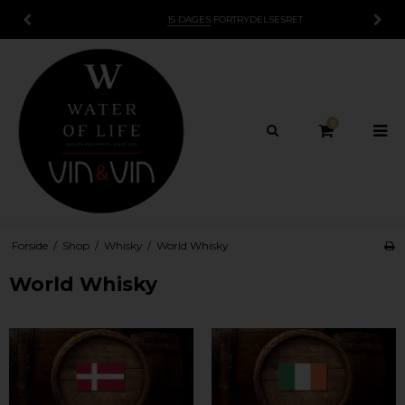
15 DAGES
FORTRYDELSESRET
0
Forside
/
Shop
/
Whisky
/
World Whisky
World Whisky