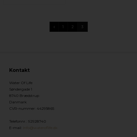
1
2
3
Kontakt
Water Of Life
Søndergade 1
8740 Brædstrup
Danmark
CVR-nummer
:
44295865
Telefonnr.
:
92928740
E-mail
:
Info@wateroflife.dk