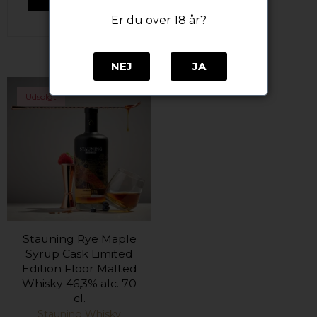
Er du over 18 år?
NEJ
JA
Udsolgt
Stauning Rye Maple
Syrup Cask Limited
Edition Floor Malted
Whisky 46,3% alc. 70
cl.
Stauning Whisky