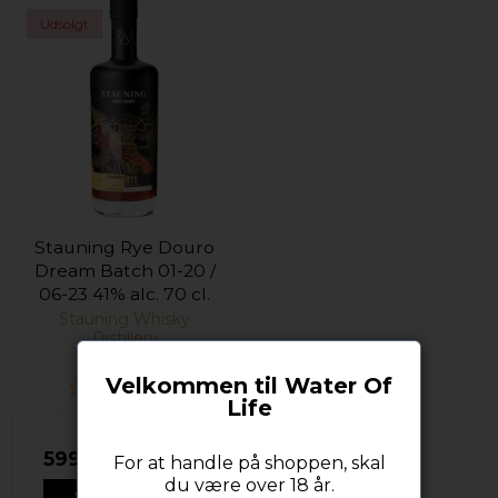
Udsolgt
Stauning Rye Douro
Dream Batch 01-20 /
06-23 41% alc. 70 cl.
Stauning Whisky
Distillery
Velkommen til Water Of
Life
599,00 DKK
For at handle på shoppen, skal
du være over 18 år.
VIS PRODUKT