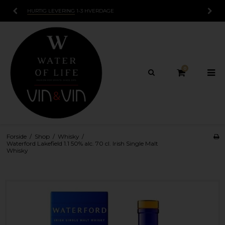
15 DAGES
FORTRYDELSESRET
0
Forside
/
Shop
/
Whisky
/
Waterford Lakefield 1.1 50% alc. 70 cl. Irish Single Malt
Whisky