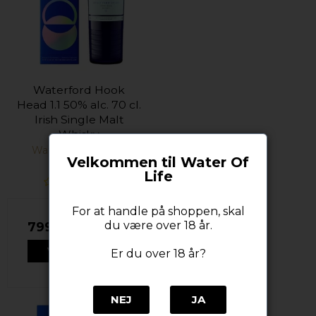
Waterford Hook
Head 1.1 50% alc. 70 cl.
Irish Single Malt
Whisky
Waterford Distillery
Velkommen til Water Of
Life
For at handle på shoppen, skal
du være over 18 år.
799,00 DKK
VIS PRODUKT
Er du over 18 år?
NEJ
JA