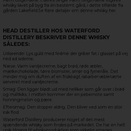
Farm Origin-serie. I deres Single Farm Origin-serie frigives
whisky lavet på byg fra én bestemt gård, i dette tilfælde fra
gården Lakefield.Se flere detaljer om denne whisky her.
HEAD DESTILLER HOS WATERFORD
DISTILLERY BESKRIVER DENNE WHISKY
SÅLEDES:
Udseende: Lys guld med fedme der griber fat i glasset på vej
ned ad siderne.
Næse: Varm vaniljecreme, bagt brød, røde æbler,
mælkechokolade, tørre blomster, smør og fyrrenåle. Det
minder mig om duften af en friskbagt rabarber-æbletærte
serveret med vaniljecreme.
Smag: Den ligger blødt ud med nelliker som går over i brød
og maltkiks. I midten kommer der en pebernote samt
honningmelon og pære.
Eftersmag: Den stopper aldrig. Den bliver ved som en stor
irsk flod.
Waterford Distillery producerer noget af det mest
spændende whisky som findes på markedet. De har en helt
unik tilgang til whiskyproduktion som virkelig smages.