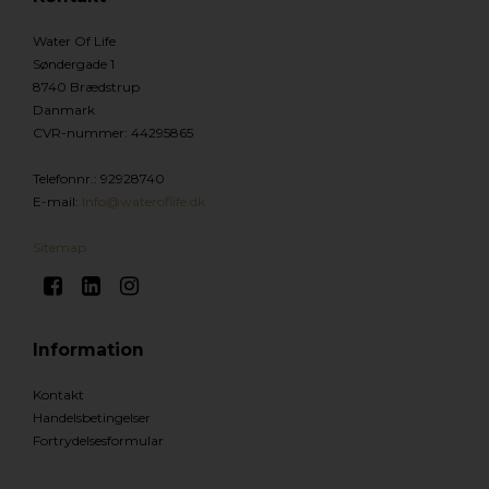
Water Of Life
Søndergade 1
8740 Brædstrup
Danmark
CVR-nummer
:
44295865
Telefonnr.
:
92928740
E-mail
:
Info@wateroflife.dk
Sitemap
Information
Kontakt
Handelsbetingelser
Fortrydelsesformular