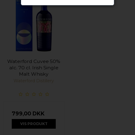
Waterford Cuvee 50%
alc. 70 cl. Irish Single
Malt Whisky
Waterford Distillery
799,00 DKK
VIS PRODUKT