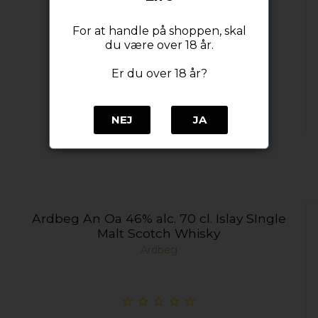
For at handle på shoppen, skal
du være over 18 år.
Er du over 18 år?
NEJ
JA
Ardbeg An Oa 46% alc. 70 cl. Islay SIngle
Malt Scotch Whisky
Ardbeg