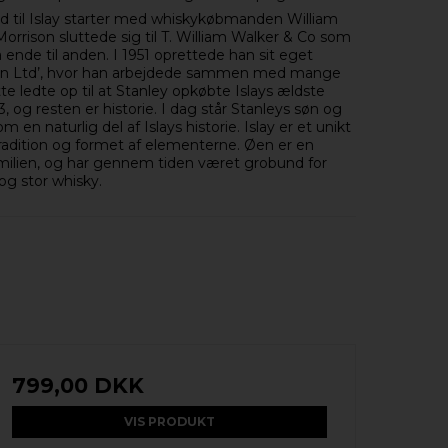
old til Islay starter med whiskykøbmanden William
Morrison sluttede sig til T. William Walker & Co som
a ende til anden. I 1951 oprettede han sit eget
son Ltd’, hvor han arbejdede sammen med mange
te ledte op til at Stanley opkøbte Islays ældste
, og resten er historie. I dag står Stanleys søn og
 en naturlig del af Islays historie. Islay er et unikt
adition og formet af elementerne. Øen er en
amilien, og har gennem tiden været grobund for
 og stor whisky.
799,00 DKK
VIS PRODUKT