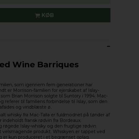
KØB
ed Wine Barriques
amilien, som igennem fem generationer har
t er Morrison-familien for ejerskabet af Islay-
, som Brian Morrison solgte til Suntory i 1994. Mac-
g referer til familiens forbindelse til Islay, som den
afsides og vindblæste ø.
alt whisky fra Mac-Talla er fuldmodnet på tønder af
 indeholdt fransk rødvin fra Bordeaux.
g røgede Islay-whisky og den frugtige rødvin
st velsmagende produkt. Whiskyen er tappet ved
g er kun produceret i et begrænset oplag.