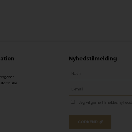
ation
Nyhedstilmelding
ingelser
esformular
Jeg vil gerne tilmeldes nyhed
GODKEND