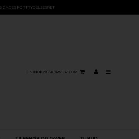
15 DAGES
FORTRYDELSESRET
DIN INDKØBSKURV ER TOM
R
TILBEHØR OG GAVER
TILBUD