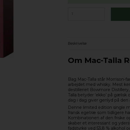
Beskrivelse
Om Mac-Talla R
Bag Mac-Talla står Morrison-f
arbejdet med whisky. Mest kend
destilleriet Bowmore Distillery
Talla betyder ‘ekko’ på gælisk o
dag i dag giver genlyd på den 
Denne limited edition single m
fransk egetræ som tidligere har
Kombinationen af den friske o
skaber et interessant og yder
fadstyrke ved 53,8 % alkohol o