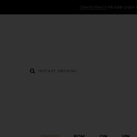
GRATIS FRAGT
PÅ KØB OVER 4
WHISKY
ROM
GIN
VIN