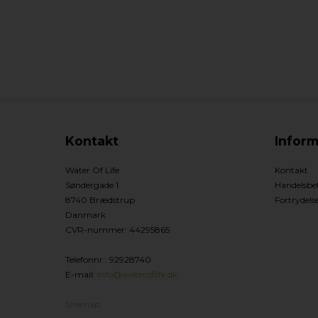
Kontakt
Inform
Water Of Life
Kontakt
Søndergade 1
Handelsbet
8740 Brædstrup
Fortrydels
Danmark
CVR-nummer
:
44295865
Telefonnr.
:
92928740
E-mail
:
Info@wateroflife.dk
Sitemap