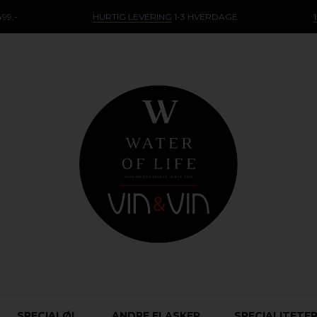
99,-
HURTIG LEVERING
1-3 HVERDAGE
SPECIALØL
ANDRE FLASKER
SPECIALITETE