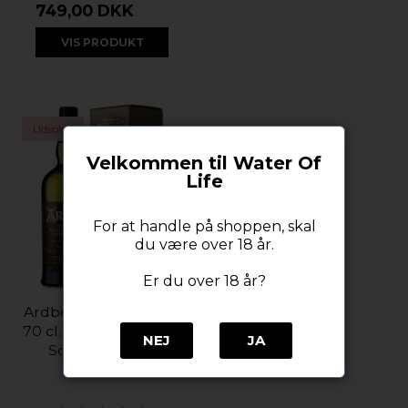
749,00 DKK
VIS PRODUKT
Udsolgt
Velkommen til Water Of
Life
For at handle på shoppen, skal
du være over 18 år.
Er du over 18 år?
Ardbeg Ten 10 år 46%
70 cl. Islay Single Malt
NEJ
JA
Scotch Whisky
Ardbeg