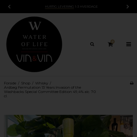
HURTIG LEVERING
1-3 HVERDAGE
0
Forside
/
Shop
/
Whisky
/
Ardbeg Fermutation 13 Years Invasion of the
Washbacks Special Committee Edition 49,4% alc. 70
cl.