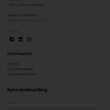
CVR-nummer
:
44295865
Telefonnr.
:
92928740
E-mail
:
Info@wateroflife.dk
Sitemap
Information
Kontakt
Handelsbetingelser
Fortrydelsesformular
Nyhedstilmelding