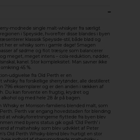
erry-modnede single malt-whiskyer fra særligt
t-regionen i Speyside, hvorefter disse blandes i byen
ræsenterer klassisk Speyside-stil, både blød og
et her er whisky som i gamle dage! Smagen
masser af sødme og flot træsyre som balancerer
d, og meget, meget intens – cola-reduktion, nødder,
sinskal, kanel. Stor kompleksitet. Man savner ikke
r omkring 45 %.
tion-udgivelse fra Old Perth er en
hisky fra forskellige sherrytønder, alle destilleret
 kun 796 eksemplarer og er den anden i rækken af
th. Du kan forvente en frugtig, krydret og
 alkohol og med hele 28 år på bagen.
 Whisky er Morrison-familiens blended malt, som
 Perth. Perth var engang hovedstaden for blending
ed at whiskyforretningerne flyttede fra byen blev
mmen med byens status gik også ’Old Perth’ i
d af maltwhisky som blev udviklet af Peter
s Old Perth Whisky-blend blev hurtigt en stor
et høje indhold af sherrymodnede maltwhisky -