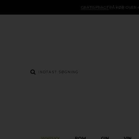
GRATIS FRAGT
PÅ KØB OVER 4
WHISKY
ROM
GIN
VIN