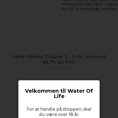
Morrison-familien fører i dag 
en 100 % maltwhisky modnet på
Fable Whisky Chapter 2 - Folk Linkwood
58,7% alc 70cl
Fable Whisky
Velkommen til Water Of
Life
For at handle på shoppen, skal
du være over 18 år.