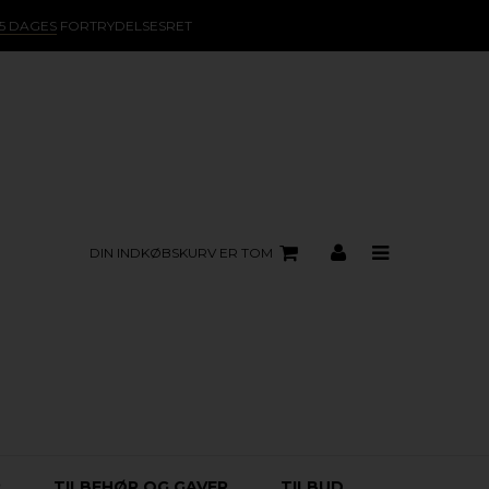
15 DAGES
FORTRYDELSESRET
DIN INDKØBSKURV ER TOM
R
TILBEHØR OG GAVER
TILBUD