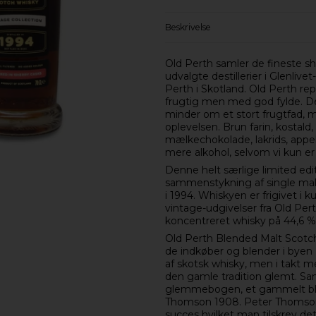
Beskrivelse
Old Perth samler de fineste sh
udvalgte destillerier i Glenlive
Perth i Skotland. Old Perth rep
frugtig men med god fylde. D
minder om et stort frugtfad, 
oplevelsen. Brun farin, kostal
mælkechokolade, lakrids, appel
mere alkohol, selvom vi kun e
Denne helt særlige limited edi
sammenstykning af single malt w
i 1994. Whiskyen er frigivet i
vintage-udgivelser fra Old Per
koncentreret whisky på 44,6 %
Old Perth Blended Malt Scotch
de indkøber og blender i byen
af skotsk whisky, men i takt m
den gamle tradition glemt. Sa
glemmebogen, et gammelt blen
Thomson 1908. Peter Thomson’
succes hvilket man tilskrev d