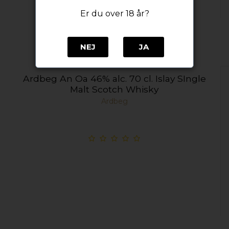
Er du over 18 år?
NEJ
JA
Ardbeg An Oa 46% alc. 70 cl. Islay SIngle
Malt Scotch Whisky
Ardbeg