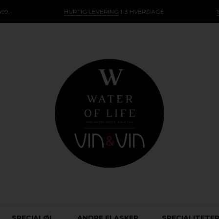
99,-
HURTIG LEVERING
1-3 HVERDAGE
SPECIALØL
ANDRE FLASKER
SPECIALITETE