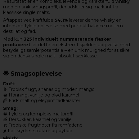
Resultatet er en kompleks, levende og karakterfuld whisky
med en unik smagsprofil, der adskiller sig markant fra
klassiske single malts.
Aftappet ved kraftfulde
54,1%
leverer denne whisky en
intens og fyldig oplevelse med perfekt balance mellem
destillat og fad.
Med kun
325 individuelt nummererede flasker
produceret
, er dette en ekstremt sjælden udgivelse med
betydeligt samlerpotentiale – en unik mulighed for at sikre
sig en dansk single malt i absolut særklasse.
🌟 Smagsoplevelse
Duft:
🍍 Tropisk frugt, ananas og moden mango
🍯 Honning, vanilje og blød karamel
🌾 Frisk malt og elegant fadkarakter
Smag:
🥃 Fyldig og kompleks maltprofil
🍯 Rørsukker, karamel og vanilje
🍌 Tropiske frugtnoter fra romfadene
🌶️ Let krydret struktur og dybde
Finish: