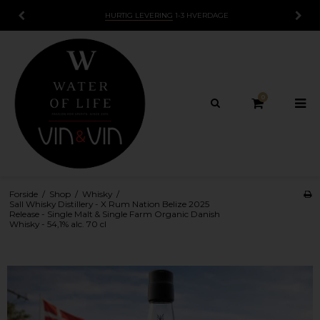
GE
15 DAGES
FORTRYDELSESRET
0
Forside
/
Shop
/
Whisky
/
Sall Whisky Distillery - X Rum Nation Belize 2025
Release - Single Malt & Single Farm Organic Danish
Whisky - 54,1% alc. 70 cl