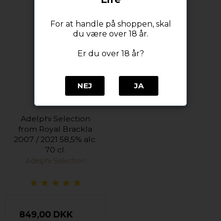
For at handle på shoppen, skal
du være over 18 år.
Er du over 18 år?
NEJ
JA
Adelphi Selection
from Royal Brackla
2007 / 2021 58,5% alc.
70 cl.
Adelphi Selection
849,00 DKK