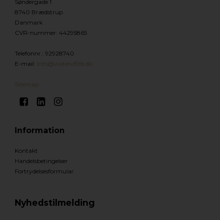
Søndergade 1
8740 Brædstrup
Danmark
CVR-nummer
:
44295865
Telefonnr.
:
92928740
E-mail
:
Info@wateroflife.dk
Sitemap
Information
Kontakt
Handelsbetingelser
Fortrydelsesformular
Nyhedstilmelding