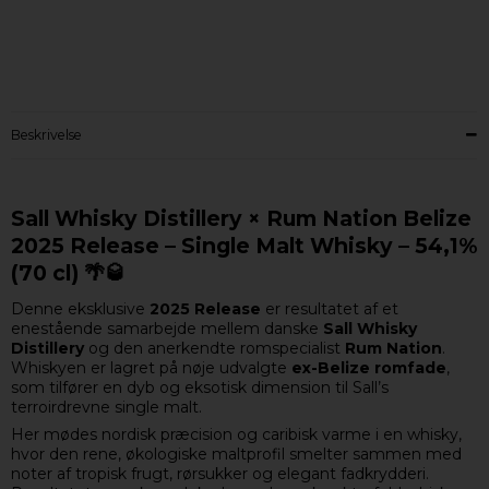
Beskrivelse
Sall Whisky Distillery × Rum Nation Belize
2025 Release – Single Malt Whisky – 54,1%
(70 cl) 🌴🥃
Denne eksklusive
2025 Release
er resultatet af et
enestående samarbejde mellem danske
Sall Whisky
Distillery
og den anerkendte romspecialist
Rum Nation
.
Whiskyen er lagret på nøje udvalgte
ex-Belize romfade
,
som tilfører en dyb og eksotisk dimension til Sall’s
terroirdrevne single malt.
Her mødes nordisk præcision og caribisk varme i en whisky,
hvor den rene, økologiske maltprofil smelter sammen med
noter af tropisk frugt, rørsukker og elegant fadkrydderi.