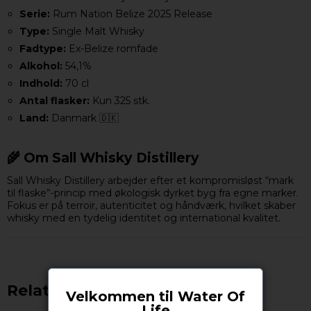
Serie:
Rum Nation Belize 2025 Release
Type:
Single Malt Whisky
Fadtype:
Ex-Belize romfade
Alkohol:
54,1%
Indhold:
70 cl
Antal flasker:
Kun 325 stk.
Land:
Danmark 🇩🇰
🌾 Om Sall Whisky Distillery
Sall Whisky Distillery arbejder efter et kompromisløst “mark
til flaske”-princip med økologisk dyrket byg fra egne marker.
Fokus er på terroir, autenticitet og håndværk, hvilket skaber
whisky med en tydelig identitet og international kvalitet.
Relaterede produkter
Velkommen til Water Of
Life