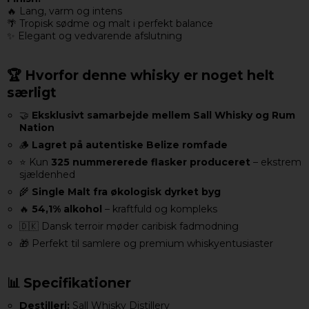
🔥 Lang, varm og intens
🌴 Tropisk sødme og malt i perfekt balance
✨ Elegant og vedvarende afslutning
🏆 Hvorfor denne whisky er noget helt
særligt
🤝
Eksklusivt samarbejde mellem Sall Whisky og Rum
Nation
🪵
Lagret på autentiske Belize romfade
⭐ Kun
325 nummererede flasker produceret
– ekstrem
sjældenhed
🌾
Single Malt fra økologisk dyrket byg
🔥
54,1% alkohol
– kraftfuld og kompleks
🇩🇰 Dansk terroir møder caribisk fadmodning
🎁 Perfekt til samlere og premium whiskyentusiaster
📊 Specifikationer
Destilleri:
Sall Whisky Distillery