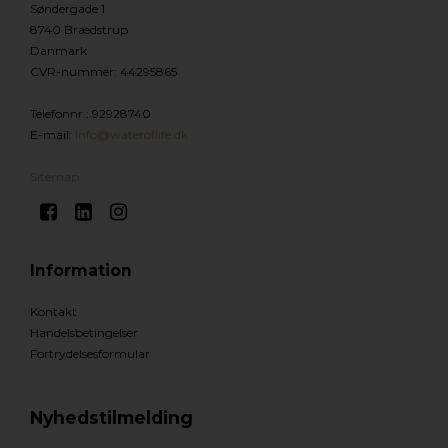
Søndergade 1
8740 Brædstrup
Danmark
CVR-nummer
:
44295865
Telefonnr.
:
92928740
E-mail
:
Info@wateroflife.dk
Sitemap
Information
Kontakt
Handelsbetingelser
Fortrydelsesformular
Nyhedstilmelding