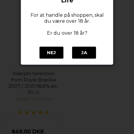
Life
For at handle på shoppen, skal
du være over 18 år.
Er du over 18 år?
NEJ
JA
Adelphi Selection
from Royal Brackla
2007 / 2021 58,5% alc.
70 cl.
Adelphi Selection
849,00 DKK