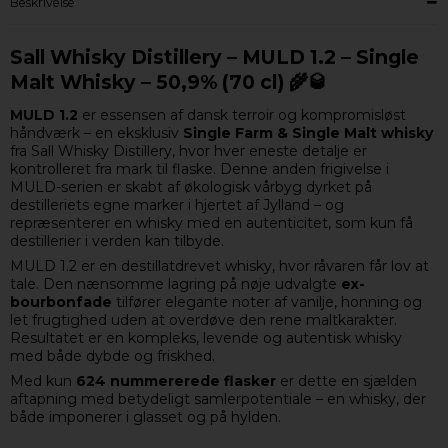
Beskrivelse
Sall Whisky Distillery – MULD 1.2 – Single
Malt Whisky – 50,9% (70 cl) 🌾🥃
MULD 1.2
er essensen af dansk terroir og kompromisløst
håndværk – en eksklusiv
Single Farm & Single Malt whisky
fra Sall Whisky Distillery, hvor hver eneste detalje er
kontrolleret fra mark til flaske. Denne anden frigivelse i
MULD-serien er skabt af økologisk vårbyg dyrket på
destilleriets egne marker i hjertet af Jylland – og
repræsenterer en whisky med en autenticitet, som kun få
destillerier i verden kan tilbyde.
MULD 1.2 er en destillatdrevet whisky, hvor råvaren får lov at
tale. Den nænsomme lagring på nøje udvalgte
ex-
bourbonfade
tilfører elegante noter af vanilje, honning og
let frugtighed uden at overdøve den rene maltkarakter.
Resultatet er en kompleks, levende og autentisk whisky
med både dybde og friskhed.
Med kun
624 nummererede flasker
er dette en sjælden
aftapning med betydeligt samlerpotentiale – en whisky, der
både imponerer i glasset og på hylden.