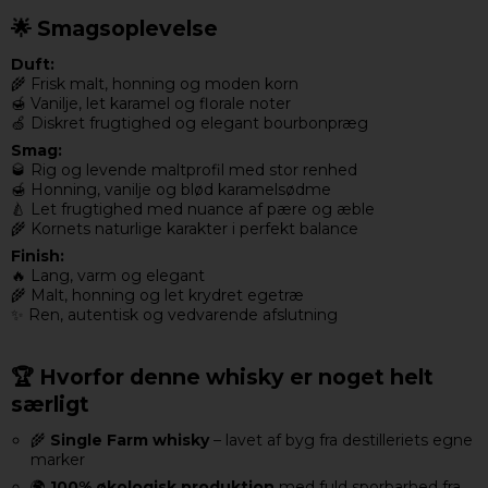
🌟 Smagsoplevelse
Duft:
🌾 Frisk malt, honning og moden korn
🍯 Vanilje, let karamel og florale noter
🍏 Diskret frugtighed og elegant bourbonpræg
Smag:
🥃 Rig og levende maltprofil med stor renhed
🍯 Honning, vanilje og blød karamelsødme
🍐 Let frugtighed med nuance af pære og æble
🌾 Kornets naturlige karakter i perfekt balance
Finish:
🔥 Lang, varm og elegant
🌾 Malt, honning og let krydret egetræ
✨ Ren, autentisk og vedvarende afslutning
🏆 Hvorfor denne whisky er noget helt
særligt
🌾
Single Farm whisky
– lavet af byg fra destilleriets egne
marker
🌍
100% økologisk produktion
med fuld sporbarhed fra