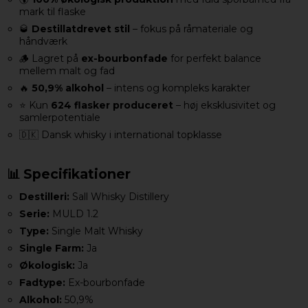
mark til flaske
🥃
Destillatdrevet stil
– fokus på råmateriale og
håndværk
🪵 Lagret på
ex-bourbonfade
for perfekt balance
mellem malt og fad
🔥
50,9% alkohol
– intens og kompleks karakter
⭐ Kun
624 flasker produceret
– høj eksklusivitet og
samlerpotentiale
🇩🇰 Dansk whisky i international topklasse
📊 Specifikationer
Destilleri:
Sall Whisky Distillery
Serie:
MULD 1.2
Type:
Single Malt Whisky
Single Farm:
Ja
Økologisk:
Ja
Fadtype:
Ex-bourbonfade
Alkohol:
50,9%