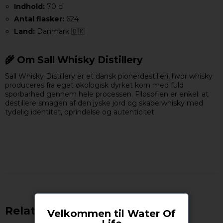
Indhold:
70 cl
Antal flasker:
624
Land:
Danmark 🇩🇰
🌾 Om Sall Whisky Distillery
Sall Whisky Distillery er et dansk pionerdestilleri, hvor whisky
produceres fra eget økologisk dyrket korn med fuld
sporbarhed gennem hele processen. Filosofien er enkel: at
destillere smagen af den jyske jord og skabe whisky med
tydelig identitet, oprindelse og autenticitet.
Relaterede produkter
Velkommen til Water Of