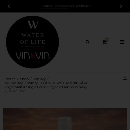
15 DAGES
FORTRYDELSESRET
0
Forside
/
Shop
/
Whisky
/
Sall Whisky Distillery - FOUNDER'S CASK #1: KÅRE -
Single Malt & Single Farm Organic Danish Whisky -
55,1% alc. 70cl