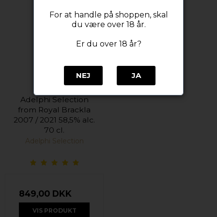
For at handle på shoppen, skal
du være over 18 år.
Er du over 18 år?
NEJ
JA
Adelphi Selection
from Royal Brackla
2007 / 2021 58,5% alc.
70 cl.
Adelphi Selection
849,00 DKK
VIS PRODUKT