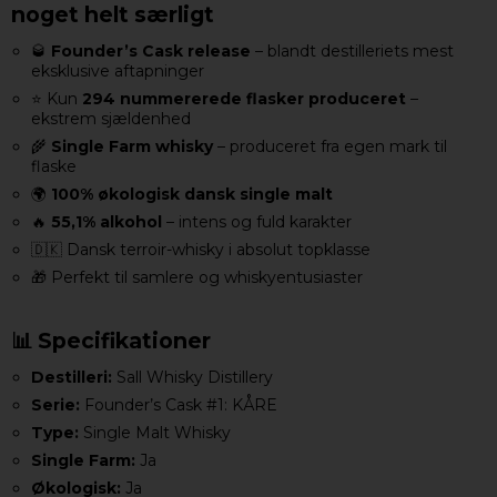
noget helt særligt
🥃
Founder’s Cask release
– blandt destilleriets mest
eksklusive aftapninger
⭐ Kun
294 nummererede flasker produceret
–
ekstrem sjældenhed
🌾
Single Farm whisky
– produceret fra egen mark til
flaske
🌍
100% økologisk dansk single malt
🔥
55,1% alkohol
– intens og fuld karakter
🇩🇰 Dansk terroir-whisky i absolut topklasse
🎁 Perfekt til samlere og whiskyentusiaster
📊 Specifikationer
Destilleri:
Sall Whisky Distillery
Serie:
Founder’s Cask #1: KÅRE
Type:
Single Malt Whisky
Single Farm:
Ja
Økologisk:
Ja