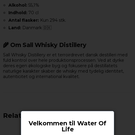
Alkohol:
55,1%
Indhold:
70 cl
Antal flasker:
Kun 294 stk.
Land:
Danmark 🇩🇰
🌾 Om Sall Whisky Distillery
Sall Whisky Distillery er et terroirdrevet dansk destilleri med
fuld kontrol over hele produktionsprocessen. Ved at dyrke
deres egen økologiske byg og fokusere på destillatets
naturlige karakter skaber de whisky med tydelig identitet,
autenticitet og international kvalitet.
Relaterede produkter
Velkommen til Water Of
Life