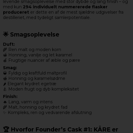
levende smagsoplevelse med stor dybde og lang finish – og
med kun
294 individuelt nummererede flasker
produceret
er dette en af de mest sjældne udgivelser fra
destilleriet, med tydeligt samlerpotentiale.
🌟 Smagsoplevelse
Duft:
🌾 Ren malt og moden korn
🍯 Honning, vanilje og let karamel
🍎 Frugtige nuancer af æble og pære
Smag:
🥃 Fyldig og kraftfuld maltprofil
🍯 Honning og karamelsødme
🌶️ Elegant krydret egetræ
🍐 Moden frugt og dyb kompleksitet
Finish:
🔥 Lang, varm og intens
🌾 Malt, honning og krydret fad
✨ Kompleks, ren og vedvarende afslutning
🏆 Hvorfor Founder’s Cask #1: KÅRE er