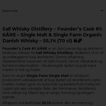
Beskrivelse
Sall Whisky Distillery – Founder’s Cask #1:
KÅRE – Single Malt & Single Farm Organic
Danish Whisky – 55,1% (70 cl) 🥃🌾
Founder’s Cask #1: KÅRE
er en dybt personlig og ekstremt
eksklusiv release fra
Sall Whisky Distillery
, dedikeret til en af
grundlæggerne bag destilleriet. Denne aftapning
repræsenterer essensen af Sall’s filosofi: terroir, håndværk og
kompromisløs kvalitet – fra økologisk dyrket byg på egne
marker til fad og flaske.
Som en ægte
Single Farm Single Malt
er whiskyen
produceret udelukkende af byg dyrket på destilleriets egne
marker, hvilket giver en autentisk og karakterfuld maltprofil.
Lagret på nøje udvalgte fade, der fremhæver destillatets
rene udtryk og tilfører lag af vanilje, honning og elegant
egetræ.
Aftappet ved kraftfulde
55,1%
leverer den en intens og