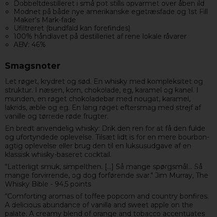
Dobbeltdestilleret i små pot stills opvarmet over åben ild
Modnet på både nye amerikanske egetræsfade og 1st Fill
Maker’s Mark-fade
Ufiltreret (bundfald kan forefindes)
100% håndlavet på destilleriet af rene lokale råvarer
ABV: 46%
Smagsnoter
Let røget, krydret og sød. En whisky med kompleksitet og
struktur. I næsen, korn, chokolade, eg, karamel og kanel. I
munden, en røget chokoladebar med nougat, karamel,
lakrids, æble og eg. En lang røget eftersmag med strejf af
vanille og tørrede røde frugter.
En bredt anvendelig whisky: Drik den ren for at få den fulde
og ufortyndede oplevelse. Tilsæt lidt is for en mere bourbon-
agtig oplevelse eller brug den til en luksusudgave af en
klassisk whisky-baseret cocktail.
“Latterligt smuk, simpelthen. [...] Så mange spørgsmål... Så
mange forvirrende, og dog forførende svar." Jim Murray, The
Whisky Bible - 94,5 points
“Comforting aromas of toffee popcorn and country bonfires.
A delicious abundance of vanilla and sweet apple on the
palate. A creamy blend of orange and tobacco accentuates