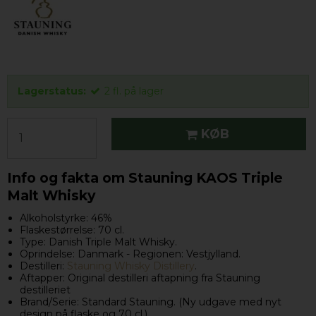
Lagerstatus:
2
fl.
på lager
KØB
Info og fakta om Stauning KAOS Triple
Malt Whisky
Alkoholstyrke: 46%
Flaskestørrelse: 70 cl.
Type: Danish Triple Malt Whisky.
Oprindelse: Danmark - Regionen: Vestjylland.
Destilleri:
S
tauning Whisky Distillery
.
Aftapper: Original destilleri aftapning fra Stauning
destilleriet
Brand/Serie: Standard Stauning. (Ny udgave med nyt
design på flaske og 70 cl.)