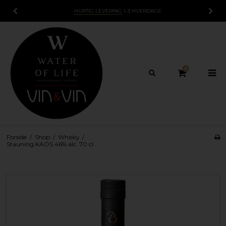
VERING
1-3 HVERDAGE
15 DAGES
FORT
0
Forside
/
Shop
/
Whisky
/
Stauning KAOS 46% alc. 70 cl.