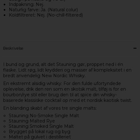
Indpakning: Nej.
Naturlig farve: Ja. (Natural colur)
Koldfiltreret: Nej. (No-chill-filtered)
Beskrivelse
I bund og grund, alt det Stauning gør, proppet ned i én
flaske. Lidt røg, lidt krydderi og masser af kompleksitet i en
bredt anvendelig New Nordic Whisky.
En ekstremt alsidig whisky: For den fulde ufortyndede
oplevelse, drik den ren som en skotsk malt, tilføj is for en
bourbon/rye stil eller brug den til at spice din whisky-
baserede klassiske cocktail op med et nordisk kaotisk twist.
En blanding skabt af vores tre single malts:
Stauning No-Smoke Single Malt
Stauning Malted Rye
Stauning Smoked Single Malt
Brygget på lokal rug og byg
Maltet på gulvet i destilleriet