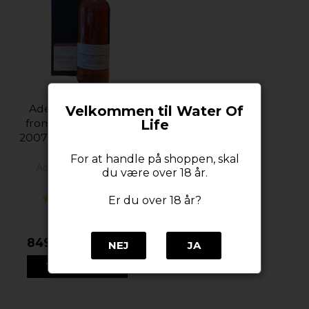
Adelphi Selection
Velkommen til Water Of
Life
from Royal Brackla
2007 / 2021 58,5% alc.
70 cl.
For at handle på shoppen, skal
Adelphi Selection
du være over 18 år.
Er du over 18 år?
849,00 DKK
NEJ
JA
VIS PRODUKT