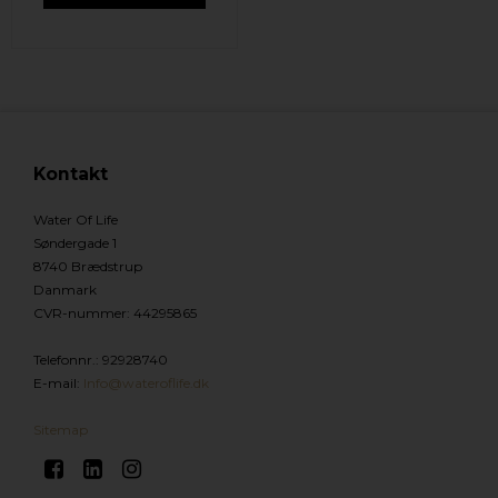
Kontakt
Water Of Life
Søndergade 1
8740 Brædstrup
Danmark
CVR-nummer
:
44295865
Telefonnr.
:
92928740
E-mail
:
Info@wateroflife.dk
Sitemap