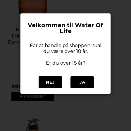
Velkommen til Water Of
Blanton's Gold
Life
Edition The Single
Barrel Bourbon 51,5%
For at handle på shoppen, skal
70 cl.
du være over 18 år.
Blantons
Er du over 18 år?
NEJ
JA
899,00 DKK
VIS PRODUKT