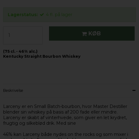
Lagerstatus:
4
fl.
på lager
KØB
(75 cl. - 46% alc.)
Kentucky Straight Bourbon Whiskey
Beskrivelse
Larceny er en Small Batch-bourbon, hvor Master Destiller
blender sin whiskey på basis af 200 fade eller mindre.
Larceny er skabt af vinterhvede, som giver en let krydret,
frugtig og silkeblød drik. Med sine
46% kan Larceny både nydes on the rocks og som mixer i