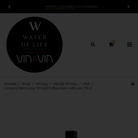
HURTIG LEVERING
1-3 HVERDAGE
0
Forside
/
Shop
/
Whisky
/
World Whisky
/
USA
/
Larceny Kentucky Straight Bourbon 46% alc. 75 cl.